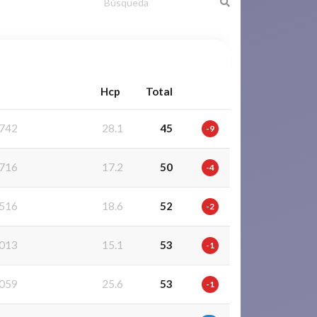
Hcp
Total
742
28.1
45
-9
716
17.2
50
-4
516
18.6
52
-2
013
15.1
53
-1
059
25.6
53
-1