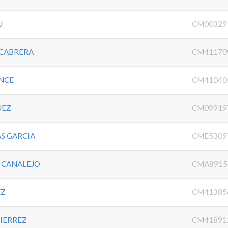
U
CM00329
 CABRERA
CM41170
NCE
CM41040
UEZ
CM09919
S GARCIA
CME5309
 CANALEJO
CMA8915
EZ
CM41385
IERREZ
CM41891