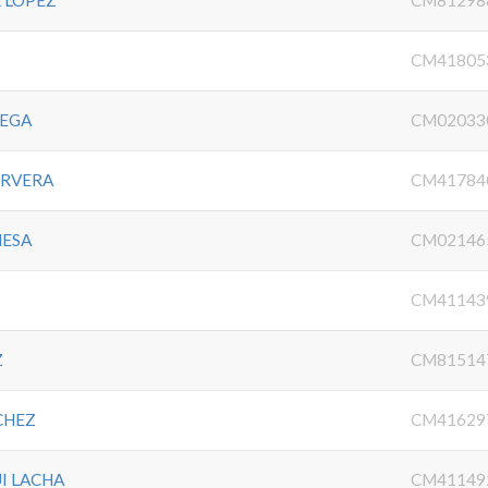
 LOPEZ
CM81298
CM41805
VEGA
CM02033
CERVERA
CM41784
MESA
CM02146
CM41143
Z
CM81514
CHEZ
CM41629
I LACHA
CM41149