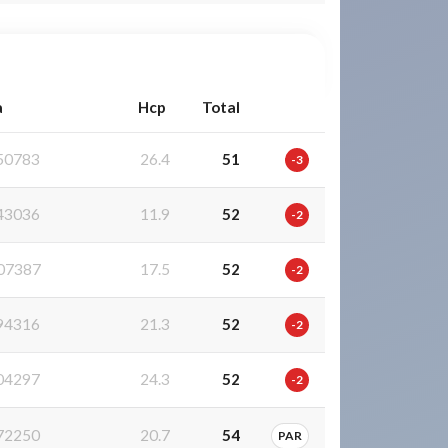
a
Hcp
Total
50783
26.4
51
-3
43036
11.9
52
-2
07387
17.5
52
-2
94316
21.3
52
-2
04297
24.3
52
-2
72250
20.7
54
PAR