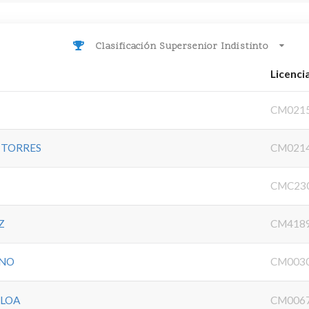
Clasificación Supersenior Indistinto
Licenci
CM021
 TORRES
CM021
CMC23
Z
CM418
ANO
CM003
RLOA
CM006