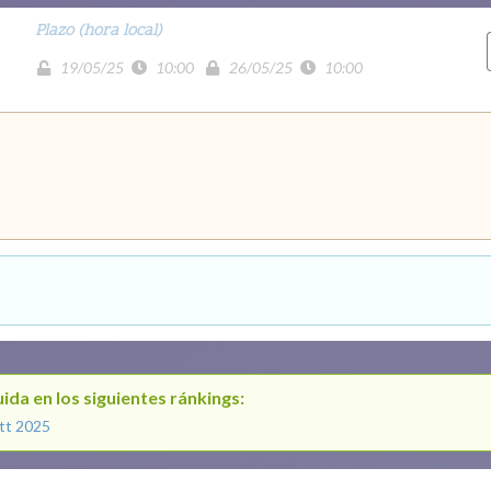
Plazo (hora local)
19/05/25
10:00
26/05/25
10:00
ida en los siguientes ránkings:
utt 2025