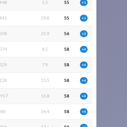
948
5.5
55
+1
941
29.8
55
+1
338
25.9
56
+2
074
8.5
58
+4
329
7.9
58
+4
128
13.5
58
+4
917
16.8
58
+4
588
24.4
58
+4