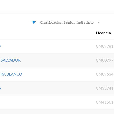
Clasificación Senior Indistinto
Licencia
O
CM09781
 SALVADOR
CM00797
DRA BLANCO
CM09634
A
CM33941
CM41501