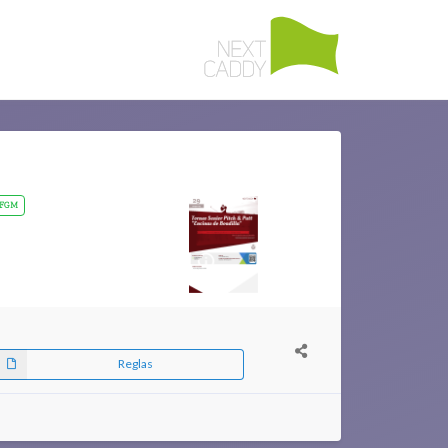
FGM
Reglas