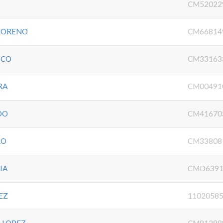
CM52022
 MORENO
CM66814
ICO
CM33163
RA
CM00491
DO
CM41670
RO
CM33808
IA
CMD6391
EZ
1102058