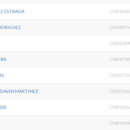
EZ ESTRADA
CM41418
RODRIGUEZ
CM33095
CMD6394
ERA
CM41258
IN
CM18752
DAVIN MARTINEZ
CM02186
SSE
CM41935
CM41490