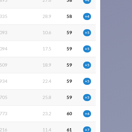
895
27.6
58
+4
335
28.9
58
+4
093
10.6
59
+5
094
17.5
59
+5
509
18.9
59
+5
934
22.4
59
+5
705
25.8
59
+5
773
23.2
60
+6
216
11.4
61
+7