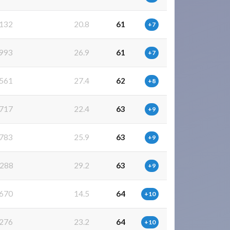
132
20.8
61
+7
993
26.9
61
+7
561
27.4
62
+8
717
22.4
63
+9
783
25.9
63
+9
288
29.2
63
+9
670
14.5
64
+10
276
23.2
64
+10