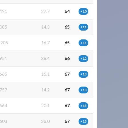
491
27.7
64
+10
085
14.3
65
+11
205
16.7
65
+11
951
36.4
66
+12
665
15.1
67
+13
757
14.2
67
+13
664
20.1
67
+13
603
36.0
67
+13