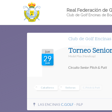
Real Federación de G
Club de Golf Encinas de Boa
Club de Golf Encinas
Torneo Senior
jue
Medal Play (Handicap)
29
MAY
Circuito Senior Pitch & Putt
Caballeros
Señoras
C. Pitch & Putt
LAS ENCINAS
C.GOLF
- P&P