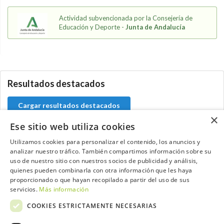
Actividad subvencionada por la Consejería de
Educación y Deporte -
Junta de Andalucía
0.0.0
Resultados destacados
Cargar resultados destacados
×
Ese sitio web utiliza cookies
Utilizamos cookies para personalizar el contenido, los anuncios y
analizar nuestro tráfico. También compartimos información sobre su
Contacta con el equipo de NextCaddy
uso de nuestro sitio con nuestros socios de publicidad y análisis,
quienes pueden combinarla con otra información que les haya
Opina
Contacta
proporcionado o que hayan recopilado a partir del uso de sus
servicios.
Más información
COOKIES ESTRICTAMENTE NECESARIAS