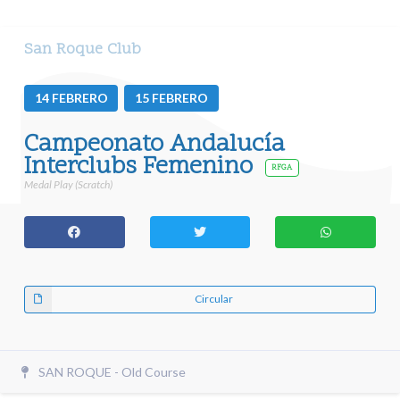
San Roque Club
14
FEBRERO
15
FEBRERO
Campeonato Andalucía
Interclubs Femenino
RFGA
Medal Play (Scratch)
Circular
SAN ROQUE - Old Course