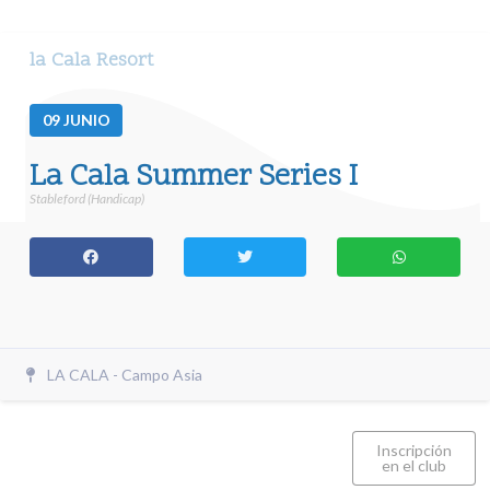
la Cala Resort
09
JUNIO
La Cala Summer Series I
Stableford (Handicap)
LA CALA - Campo Asia
Inscripción
en el club