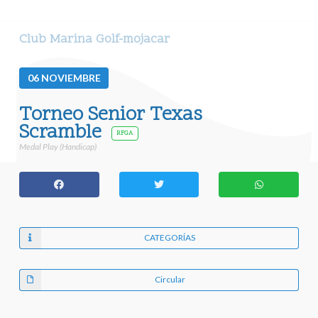
Club Marina Golf-mojacar
06
NOVIEMBRE
Torneo Senior Texas
Scramble
RFGA
Medal Play (Handicap)
CATEGORÍAS
Circular