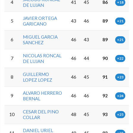
4
41
45
86
+18
DE LUJAN
JAVIER ORTEGA
5
43
46
89
+21
GARICANO
MIGUEL GARCIA
6
46
43
89
+21
SANCHEZ
NICOLAS RONCAL
7
46
44
90
+22
DE LUJAN
GUILLERMO
8
46
45
91
+23
LOPEZ LOPEZ
ALVARO HERRERO
9
46
46
92
+24
BERNAL
CESAR DEL PINO
10
48
45
93
+25
COLLAR
DANIEL URIEL