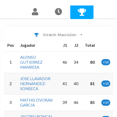
Scratch Masculino
Pos
Jugador
J1
J2
Total
ALONSO
1
GUTIERREZ
46
34
80
+12
MANRESA
JOSE LLAVADOR
2
HERNANDEZ-
41
40
81
+13
SONSECA
MATHIS DVORAK
3
39
46
85
+17
GARCIA
JACOBO RONCAL