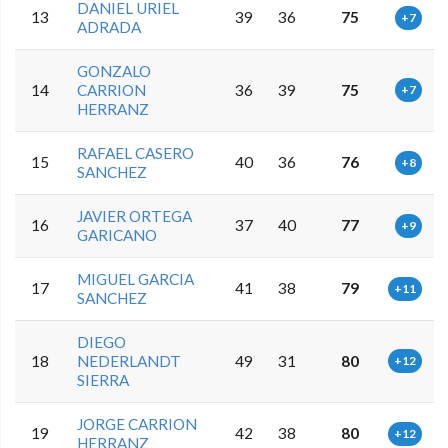
DANIEL URIEL
13
39
36
75
+7
ADRADA
GONZALO
14
CARRION
36
39
75
+7
HERRANZ
RAFAEL CASERO
15
40
36
76
+8
SANCHEZ
JAVIER ORTEGA
16
37
40
77
+9
GARICANO
MIGUEL GARCIA
17
41
38
79
+11
SANCHEZ
DIEGO
18
NEDERLANDT
49
31
80
+12
SIERRA
JORGE CARRION
19
42
38
80
+12
HERRANZ