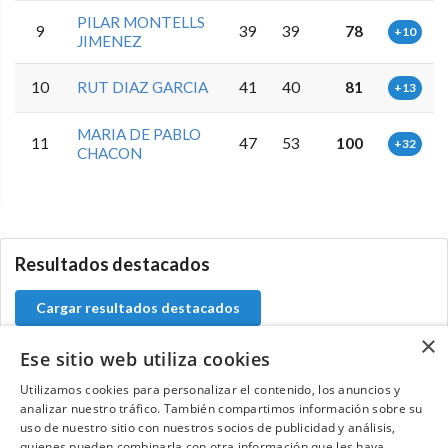
PILAR MONTELLS
9
39
39
78
+10
JIMENEZ
10
RUT DIAZ GARCIA
41
40
81
+13
MARIA DE PABLO
11
47
53
100
+32
CHACON
0.0.0
Resultados destacados
Cargar resultados destacados
×
Ese sitio web utiliza cookies
Utilizamos cookies para personalizar el contenido, los anuncios y
Contacta con el equipo de NextCaddy
analizar nuestro tráfico. También compartimos información sobre su
uso de nuestro sitio con nuestros socios de publicidad y análisis,
quienes pueden combinarla con otra información que les haya