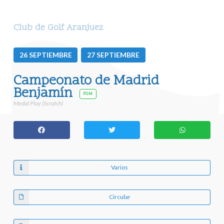
Club de Golf Aranjuez
26
SEPTIEMBRE
27
SEPTIEMBRE
Campeonato de Madrid
Benjamín
FGM
Medal Play (Scratch)
Varios
Circular