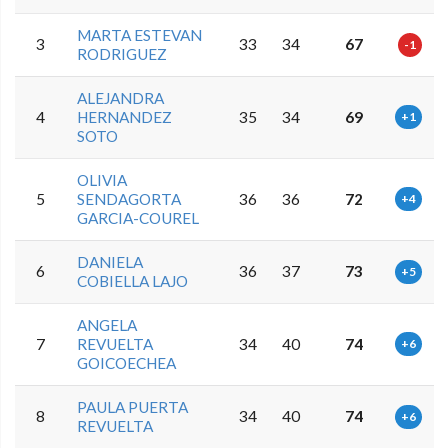
MARTA ESTEVAN
3
33
34
67
-1
RODRIGUEZ
ALEJANDRA
4
HERNANDEZ
35
34
69
+1
SOTO
OLIVIA
5
SENDAGORTA
36
36
72
+4
GARCIA-COUREL
DANIELA
6
36
37
73
+5
COBIELLA LAJO
ANGELA
7
REVUELTA
34
40
74
+6
GOICOECHEA
PAULA PUERTA
8
34
40
74
+6
REVUELTA