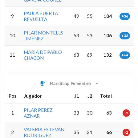
PAULA PUERTA
9
49
55
104
+36
REVUELTA
PILAR MONTELLS
10
53
53
106
+38
JIMENEZ
MARIA DE PABLO
11
63
69
132
+64
CHACON
Handicap Femenino
Pos
Jugador
J1
J2
Total
PILAR PEREZ
1
33
30
63
-5
AZNAR
VALERIA ESTEVAN
2
35
31
66
-2
RODRIGUEZ