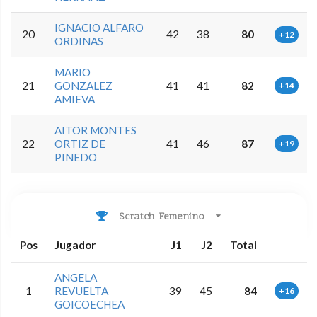
IGNACIO ALFARO
20
42
38
80
+12
ORDINAS
MARIO
21
GONZALEZ
41
41
82
+14
AMIEVA
AITOR MONTES
22
ORTIZ DE
41
46
87
+19
PINEDO
Scratch Femenino
Pos
Jugador
J1
J2
Total
ANGELA
1
REVUELTA
39
45
84
+16
GOICOECHEA