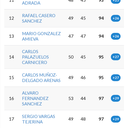
11
48
45
93
+25
ADRADA
RAFAEL CASERO
12
49
45
94
+26
SANCHEZ
MARIO GONZALEZ
13
47
47
94
+26
AMIEVA
CARLOS
14
PALAZUELOS
50
45
95
+27
CARNICERO
CARLOS MUÑOZ-
15
49
46
95
+27
DELGADO ARENAS
ALVARO
16
FERNANDEZ
53
44
97
+29
SANCHEZ
SERGIO VARGAS
17
49
48
97
+29
TEJERINA