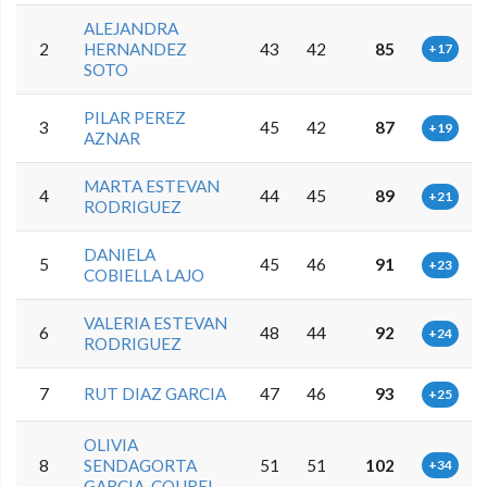
ALEJANDRA
2
HERNANDEZ
43
42
85
+17
SOTO
PILAR PEREZ
3
45
42
87
+19
AZNAR
MARTA ESTEVAN
4
44
45
89
+21
RODRIGUEZ
DANIELA
5
45
46
91
+23
COBIELLA LAJO
VALERIA ESTEVAN
6
48
44
92
+24
RODRIGUEZ
7
RUT DIAZ GARCIA
47
46
93
+25
OLIVIA
8
SENDAGORTA
51
51
102
+34
GARCIA-COUREL