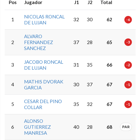
Pos
Jugador
J1
J2
Total
NICOLAS RONCAL
1
32
30
62
-6
DE LUJAN
ALVARO
2
FERNANDEZ
37
28
65
-3
SANCHEZ
JACOBO RONCAL
3
31
35
66
-2
DE LUJAN
MATHIS DVORAK
4
30
37
67
-1
GARCIA
CESAR DEL PINO
5
35
32
67
-1
COLLAR
ALONSO
6
GUTIERREZ
40
28
68
PAR
MANRESA