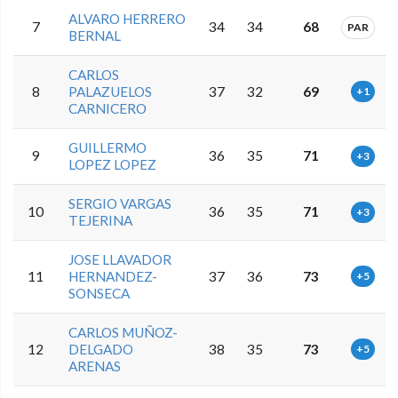
ALVARO HERRERO
7
34
34
68
PAR
BERNAL
CARLOS
8
PALAZUELOS
37
32
69
+1
CARNICERO
GUILLERMO
9
36
35
71
+3
LOPEZ LOPEZ
SERGIO VARGAS
10
36
35
71
+3
TEJERINA
JOSE LLAVADOR
11
HERNANDEZ-
37
36
73
+5
SONSECA
CARLOS MUÑOZ-
12
DELGADO
38
35
73
+5
ARENAS