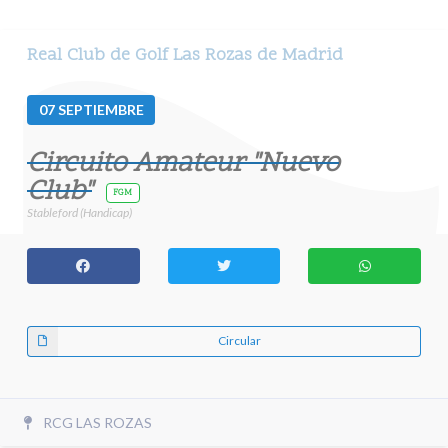
Real Club de Golf Las Rozas de Madrid
07
SEPTIEMBRE
Circuito Amateur "Nuevo
Club"
FGM
Stableford (Handicap)
Circular
RCG LAS ROZAS