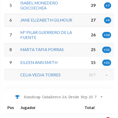
ISABEL MONEDERO
5
29
+7
GOICOECHEA
6
JANE ELIZABETH GILMOUR
27
+9
Mª PILAR GUERRERO DE LA
7
26
+10
FUENTE
8
MARTA TAPIA PORRAS
25
+11
9
EILEEN ANN SMITH
15
+21
CELIA VEDIA TORRES
RET
-
Handicap Caballeros 2A Desde Hcp 20 7
Pos
Jugador
Total