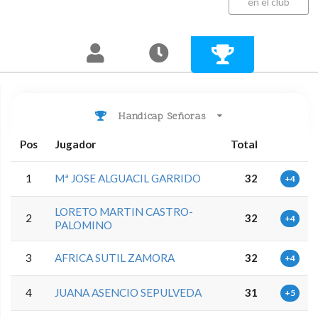
en el club
Handicap Señoras
Pos
Jugador
Total
1
Mª JOSE ALGUACIL GARRIDO
32
+4
LORETO MARTIN CASTRO-
2
32
+4
PALOMINO
3
AFRICA SUTIL ZAMORA
32
+4
4
JUANA ASENCIO SEPULVEDA
31
+5