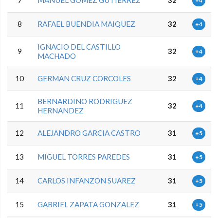
7
MANUEL GOMEZ GUTIERREZ
32
+4
8
RAFAEL BUENDIA MAIQUEZ
32
+4
IGNACIO DEL CASTILLO
9
32
+4
MACHADO
10
GERMAN CRUZ CORCOLES
32
+4
BERNARDINO RODRIGUEZ
11
32
+4
HERNANDEZ
12
ALEJANDRO GARCIA CASTRO
31
+5
13
MIGUEL TORRES PAREDES
31
+5
14
CARLOS INFANZON SUAREZ
31
+5
15
GABRIEL ZAPATA GONZALEZ
31
+5