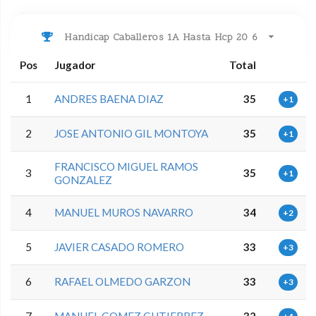
Handicap Caballeros 1A Hasta Hcp 20 6
Pos
Jugador
Total
1
ANDRES BAENA DIAZ
35
+1
2
JOSE ANTONIO GIL MONTOYA
35
+1
FRANCISCO MIGUEL RAMOS
3
35
+1
GONZALEZ
4
MANUEL MUROS NAVARRO
34
+2
5
JAVIER CASADO ROMERO
33
+3
6
RAFAEL OLMEDO GARZON
33
+3