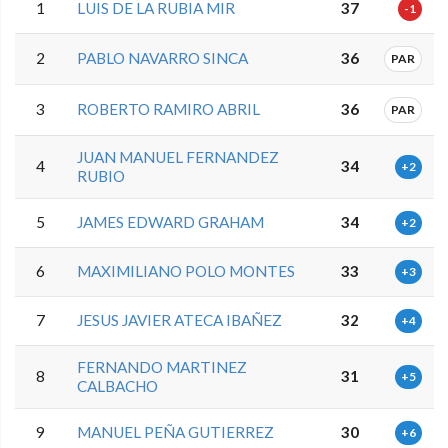
1
LUIS DE LA RUBIA MIR
37
-1
2
PABLO NAVARRO SINCA
36
PAR
3
ROBERTO RAMIRO ABRIL
36
PAR
JUAN MANUEL FERNANDEZ
4
34
+2
RUBIO
5
JAMES EDWARD GRAHAM
34
+2
6
MAXIMILIANO POLO MONTES
33
+3
7
JESUS JAVIER ATECA IBAÑEZ
32
+4
FERNANDO MARTINEZ
8
31
+5
CALBACHO
9
MANUEL PEÑA GUTIERREZ
30
+6