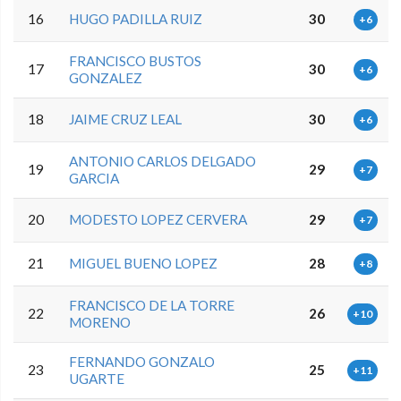
16
HUGO PADILLA RUIZ
30
+6
FRANCISCO BUSTOS
17
30
+6
GONZALEZ
18
JAIME CRUZ LEAL
30
+6
ANTONIO CARLOS DELGADO
19
29
+7
GARCIA
20
MODESTO LOPEZ CERVERA
29
+7
21
MIGUEL BUENO LOPEZ
28
+8
FRANCISCO DE LA TORRE
22
26
+10
MORENO
FERNANDO GONZALO
23
25
+11
UGARTE