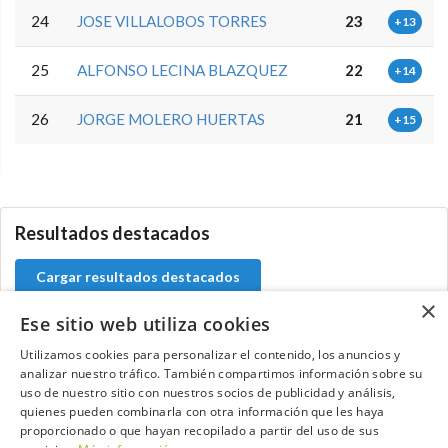
24
JOSE VILLALOBOS TORRES
23
+13
25
ALFONSO LECINA BLAZQUEZ
22
+14
26
JORGE MOLERO HUERTAS
21
+15
5.9.34.2
Resultados destacados
Cargar resultados destacados
×
Ese sitio web utiliza cookies
Utilizamos cookies para personalizar el contenido, los anuncios y
analizar nuestro tráfico. También compartimos información sobre su
Contacta con el equipo de NextCaddy
uso de nuestro sitio con nuestros socios de publicidad y análisis,
quienes pueden combinarla con otra información que les haya
Opina
Contacta
proporcionado o que hayan recopilado a partir del uso de sus