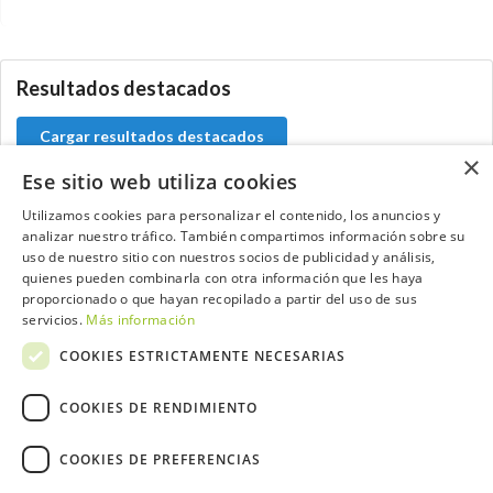
5.9.34.2
Resultados destacados
Cargar resultados destacados
×
Ese sitio web utiliza cookies
Utilizamos cookies para personalizar el contenido, los anuncios y
analizar nuestro tráfico. También compartimos información sobre su
Contacta con el equipo de NextCaddy
uso de nuestro sitio con nuestros socios de publicidad y análisis,
quienes pueden combinarla con otra información que les haya
Opina
Contacta
proporcionado o que hayan recopilado a partir del uso de sus
servicios.
Más información
COOKIES ESTRICTAMENTE NECESARIAS
COOKIES DE RENDIMIENTO
Trabaja con nosotros
COOKIES DE PREFERENCIAS