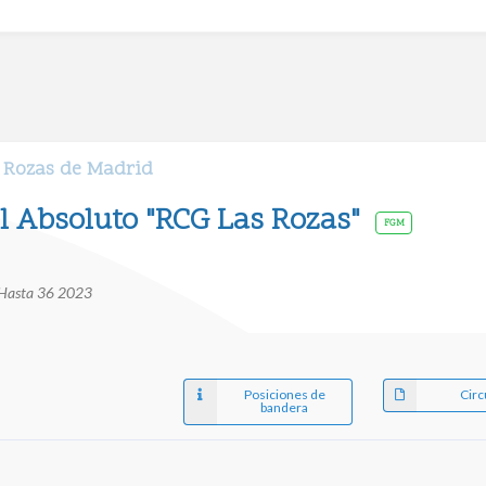
s Rozas de Madrid
l Absoluto "RCG Las Rozas"
FGM
 Hasta 36 2023
Posiciones de
Circ
bandera