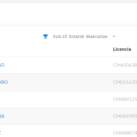
Sub 25 Scratch Masculino
Licencia
GO
CM600638
DRO
CM051620
CMA89125
RA
CM069390
Z
CMA88874