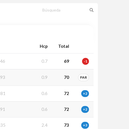
Hcp
Total
46
0.7
69
-1
93
0.9
70
PAR
81
0.6
72
+2
91
0.6
72
+2
35
2.4
73
+3