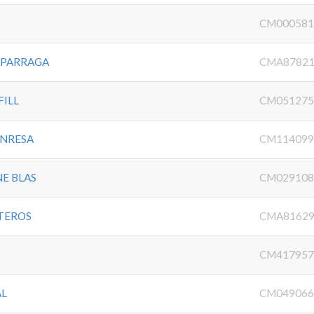
CM000581
 PARRAGA
CMA87821
ILL
CM051275
ANRESA
CM114099
E BLAS
CM029108
TEROS
CMA81629
CM417957
AL
CM049066