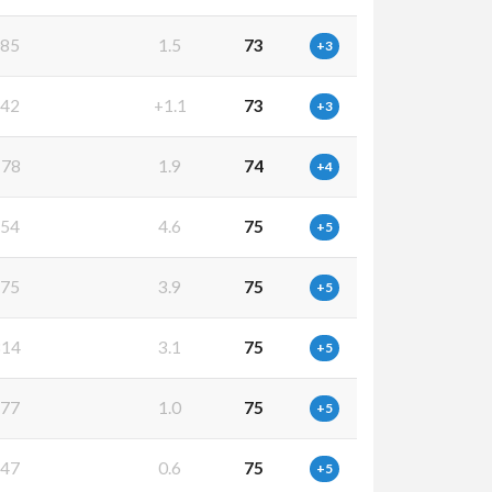
85
1.5
73
+3
42
+1.1
73
+3
78
1.9
74
+4
54
4.6
75
+5
75
3.9
75
+5
14
3.1
75
+5
77
1.0
75
+5
47
0.6
75
+5