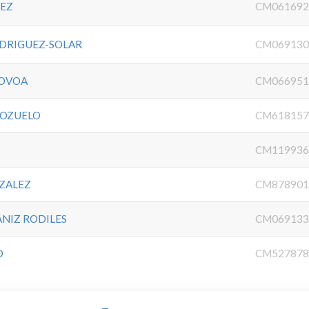
HEZ
CM061692
DRIGUEZ-SOLAR
CM069130
NOVOA
CM066951
POZUELO
CM618157
CM119936
ZALEZ
CM878901
ANIZ RODILES
CM069133
O
CM527878