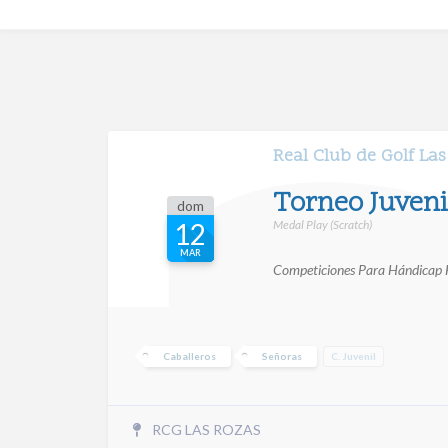
Real Club de Golf La
Torneo Juveni
dom
Medal Play (Scratch)
12
MAR
Competiciones Para Hándicap
Caballeros
Señoras
C. Juvenil
RCG LAS ROZAS