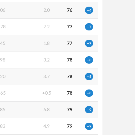
06
2.0
76
+6
78
7.2
77
+7
45
1.8
77
+7
98
3.2
78
+8
20
3.7
78
+8
65
+0.5
78
+8
85
6.8
79
+9
83
4.9
79
+9