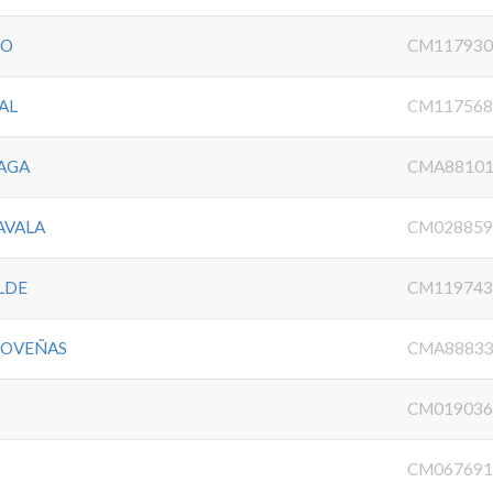
DO
CM117930
AL
CM117568
AGA
CMA88101
AVALA
CM028859
LDE
CM119743
COVEÑAS
CMA88833
CM019036
CM067691