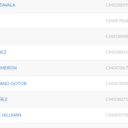
 ZAVALA
CM028859
O
CMA87868
CM418898
HEZ
CM028835
ALMERON
CM047867
ZANO-GOTOR
CM047890
ÑEZ
CM008871
E HILLMAN
CM069078