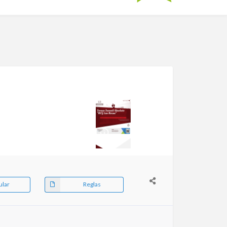
ular
Reglas