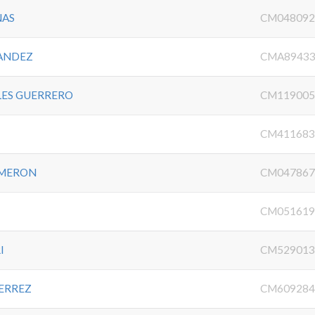
NAS
CM048092
ANDEZ
CMA89433
LES GUERRERO
CM119005
CM411683
LMERON
CM047867
CM051619
I
CM529013
ERREZ
CM609284