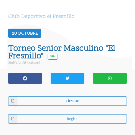
Club Deportivo el Fresnillo
10
OCTUBRE
Torneo Senior Masculino "El
Fresnillo"
FGM
Stableford (Handicap)
Circular
Reglas