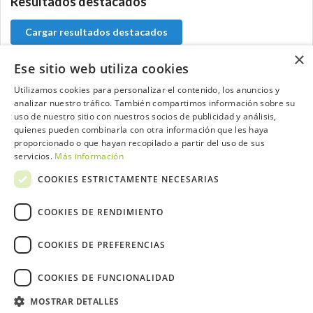
Resultados destacados
Cargar resultados destacados
×
Ese sitio web utiliza cookies
Utilizamos cookies para personalizar el contenido, los anuncios y
Contacta con el equipo de NextCaddy
analizar nuestro tráfico. También compartimos información sobre su
uso de nuestro sitio con nuestros socios de publicidad y análisis,
quienes pueden combinarla con otra información que les haya
Opina
Contacta
proporcionado o que hayan recopilado a partir del uso de sus
servicios.
Más información
COOKIES ESTRICTAMENTE NECESARIAS
COOKIES DE RENDIMIENTO
Trabaja con nosotros
COOKIES DE PREFERENCIAS
COOKIES DE FUNCIONALIDAD
2026 ©NextCaddy.
Añade tu Widget NextCaddy
MOSTRAR DETALLES
Política de Cookies
Política de Privacidad