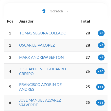
Scratch
Pos
Jugador
Total
1
TOMAS SEGURA COLLADO
28
+8
2
OSCAR LEIVA LOPEZ
28
+8
3
MARK ANDREW SEFTON
27
+9
JOSE ANTONIO GUIJARRO
4
26
+10
CRESPO
FRANCISCO AZORIN DE
5
25
+11
ANDRES
JOSE MANUEL ALVAREZ
6
25
+11
VALVERDE