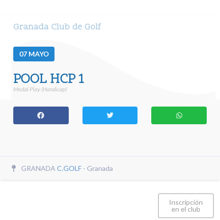
Granada Club de Golf
07
MAYO
POOL HCP 1
Medal Play (Handicap)
GRANADA
C.GOLF
- Granada
Inscripción
en el club