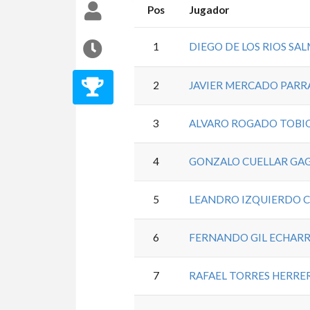
Pos
Jugador
1
DIEGO DE LOS RIOS SA
2
JAVIER MERCADO PARR
3
ALVARO ROGADO TOBI
4
GONZALO CUELLAR GA
5
LEANDRO IZQUIERDO 
6
FERNANDO GIL ECHARR
7
RAFAEL TORRES HERRE