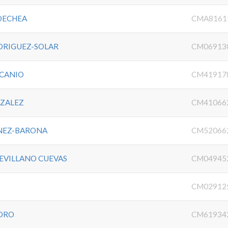
OECHEA
CMA8161
DRIGUEZ-SOLAR
CM06913
SCANIO
CM41917
ZALEZ
CM41066
NEZ-BARONA
CM52066
EVILLANO CUEVAS
CM04945
CM02912
IDRO
CM61934