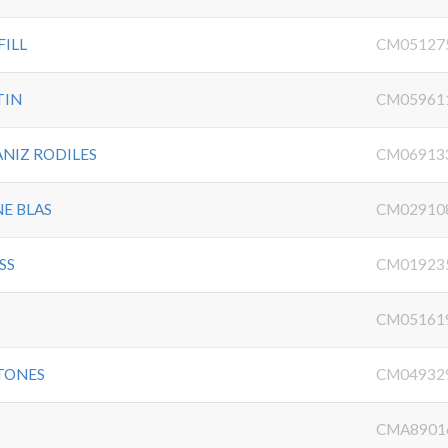
ILL
CM05127
TIN
CM05961
ANIZ RODILES
CM06913
E BLAS
CM02910
SS
CM01923
CM05161
TONES
CM04932
CMA8901