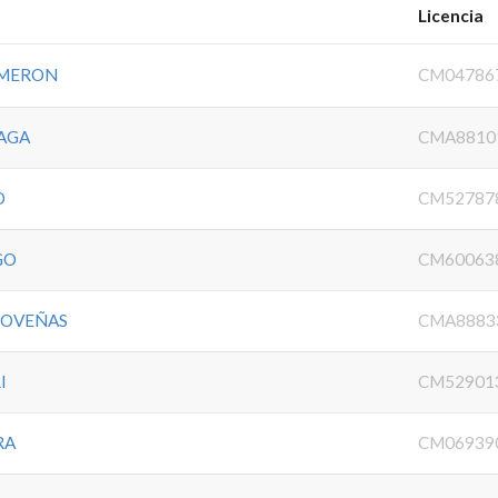
Licencia
LMERON
CM04786
AGA
CMA8810
O
CM52787
GO
CM60063
COVEÑAS
CMA8883
I
CM52901
RA
CM06939