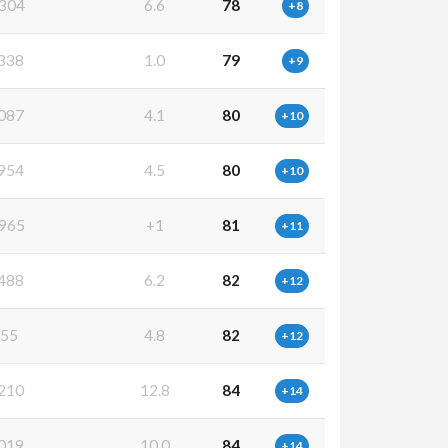
304
6.6
78
+8
338
1.0
79
+9
087
4.1
80
+10
954
4.5
80
+10
965
+1
81
+11
488
6.2
82
+12
055
4.8
82
+12
210
12.8
84
+14
019
10.0
84
+14