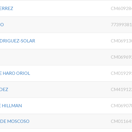
ERREZ
CM60928
MO
7739938
DRIGUEZ-SOLAR
CM06913
CM06969
E HARO ORIOL
CM01929
NDEZ
CM41912
E HILLMAN
CM06907
 DE MOSCOSO
CM01164