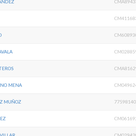
ANDEZ
CMA8943
CM41168
O
CM60893
AVALA
CM02885
TEROS
CMA8162
ENO MENA
CM04962
Z MUÑOZ
7759814
HEZ
CM06169
VILLAR
CM02942