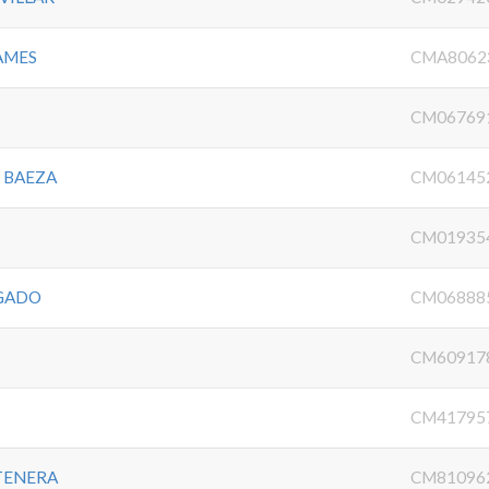
TAMES
CMA8062
CM06769
 BAEZA
CM06145
CM01935
GADO
CM06888
CM60917
CM41795
TENERA
CM81096