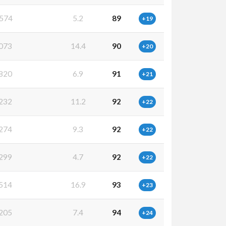
574
5.2
89
+19
073
14.4
90
+20
820
6.9
91
+21
232
11.2
92
+22
274
9.3
92
+22
299
4.7
92
+22
514
16.9
93
+23
205
7.4
94
+24