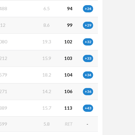
488
6.5
94
+24
112
8.6
99
+29
080
19.3
102
+32
212
15.9
103
+33
579
18.2
104
+34
271
14.2
106
+36
889
15.7
113
+43
599
5.8
RET
-