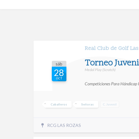
Real Club de Golf La
Torneo Juveni
sáb
Medal Play (Scratch)
28
OCT
Competiciones Para Hándicap
Caballeros
Señoras
C. Juvenil
RCG LAS ROZAS