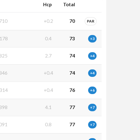
Hcp
Total
710
+0.2
70
PAR
178
0.4
73
+3
825
2.7
74
+4
846
+0.4
74
+4
314
+0.4
76
+6
398
4.1
77
+7
091
0.8
77
+7