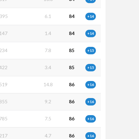
395
6.1
84
+14
147
1.4
84
+14
234
7.8
85
+15
422
3.4
85
+15
519
14.8
86
+16
855
9.2
86
+16
785
7.5
86
+16
217
4.7
86
+16