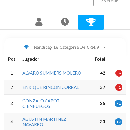
en el club
Handicap 1A Categoria De 0-14,9
Pos
Jugador
Total
1
ALVARO SUMMERS MOLERO
42
-6
2
ENRIQUE RINCON CORRAL
37
-1
GONZALO CABOT
3
35
+1
CIENFUEGOS
AGUSTIN MARTINEZ
4
33
+3
NAVARRO