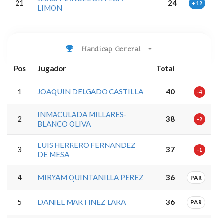
21
24
+12
LIMON
Handicap General
Pos
Jugador
Total
1
JOAQUIN DELGADO CASTILLA
40
-4
INMACULADA MILLARES-
2
38
-2
BLANCO OLIVA
LUIS HERRERO FERNANDEZ
3
37
-1
DE MESA
4
MIRYAM QUINTANILLA PEREZ
36
PAR
5
DANIEL MARTINEZ LARA
36
PAR