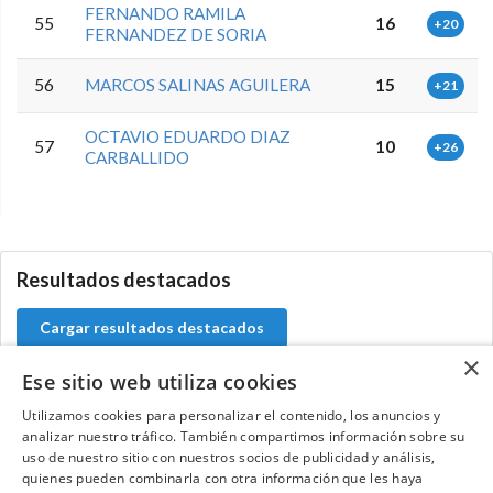
FERNANDO RAMILA
55
16
+20
FERNANDEZ DE SORIA
56
MARCOS SALINAS AGUILERA
15
+21
OCTAVIO EDUARDO DIAZ
57
10
+26
CARBALLIDO
5.9.40.0
Resultados destacados
Cargar resultados destacados
×
Ese sitio web utiliza cookies
Utilizamos cookies para personalizar el contenido, los anuncios y
analizar nuestro tráfico. También compartimos información sobre su
Contacta con el equipo de NextCaddy
uso de nuestro sitio con nuestros socios de publicidad y análisis,
quienes pueden combinarla con otra información que les haya
Opina
Contacta