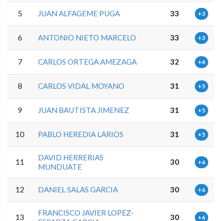
5
JUAN ALFAGEME PUGA
33
+3
6
ANTONIO NIETO MARCELO
33
+3
7
CARLOS ORTEGA AMEZAGA
32
+4
8
CARLOS VIDAL MOYANO
31
+5
9
JUAN BAUTISTA JIMENEZ
31
+5
10
PABLO HEREDIA LARIOS
31
+5
DAVID HERRERIAS
11
30
+6
MUNDUATE
12
DANIEL SALAS GARCIA
30
+6
FRANCISCO JAVIER LOPEZ-
13
30
+6