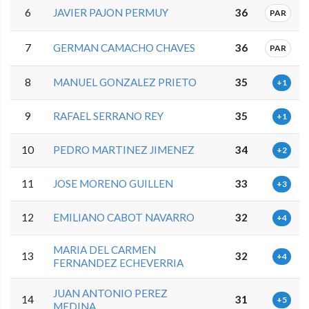
6
JAVIER PAJON PERMUY
36
PAR
7
GERMAN CAMACHO CHAVES
36
PAR
8
MANUEL GONZALEZ PRIETO
35
+1
9
RAFAEL SERRANO REY
35
+1
10
PEDRO MARTINEZ JIMENEZ
34
+2
11
JOSE MORENO GUILLEN
33
+3
12
EMILIANO CABOT NAVARRO
32
+4
MARIA DEL CARMEN
13
32
+4
FERNANDEZ ECHEVERRIA
JUAN ANTONIO PEREZ
14
31
+5
MEDINA