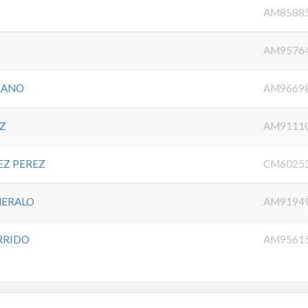
AM8588
AM9576
RANO
AM9669
IZ
AM9111
EZ PEREZ
CM6025
MERALO
AM9194
RRIDO
AM9561