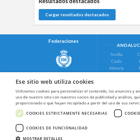
Resultados destacados
Cargar resultados destacados
Federaciones
ANDALUC
Sevilla
C
Cadiz
Almeria
Real Federación Andaluza de
Jaen
G
Golf
Ese sitio web utiliza cookies
ÁREA DE LE
Utilizamos cookies para personalizar el contenido, los anuncios y 
Valencia
uso de nuestro sitio con nuestros socios de publicidad y análisis, 
COMUNIDAD DE
proporcionado o que hayan recopilado a partir del uso de sus servic
Federación de Golf de Madrid
Madrid
COOKIES ESTRICTAMENTE NECESARIAS
COOKI
COOKIES DE FUNCIONALIDAD
MOSTRAR DETALLES
2026 ©NextCaddy.
Añade tu Widget Ne