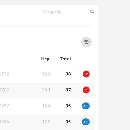
Hcp
Total
1522
13.0
38
-2
5709
26.1
37
-1
0257
15.4
35
+1
8256
17.5
35
+1