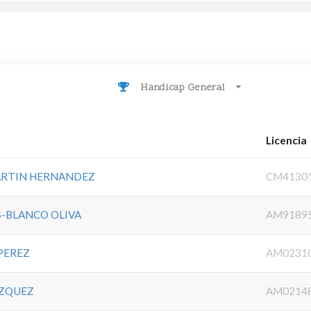
Handicap General
Licencia
ARTIN HERNANDEZ
CM4130
-BLANCO OLIVA
AM9189
PEREZ
AM0231
AZQUEZ
AM0214