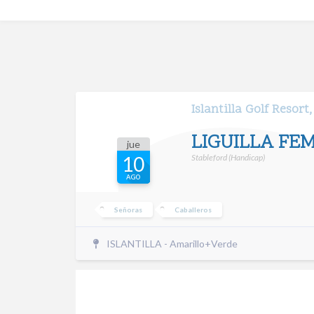
Islantilla Golf Resort,
LIGUILLA FE
jue
Stableford (Handicap)
10
AGO
Señoras
Caballeros
ISLANTILLA - Amarillo+Verde