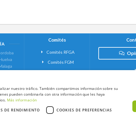
Comités
Cont
ÍA
Comités RFGA
ordoba
Opi
Huelva
Comités FGM
Malaga
ranada
VANTE
analizar nuestro tráfico. También compartimos información sobre su
quienes pueden combinarla con otra información que les haya
 MADRID
ios.
Más información
ES DE RENDIMIENTO
COOKIES DE PREFERENCIAS
xtCaddy
Política de Cookies
Política de Privacidad
Términos y Condic