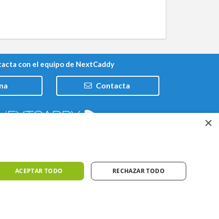
acta con el equipo de NextCaddy
na
Contacta
×
Trabaja con nosotros
ACEPTAR TODO
RECHAZAR TODO
iones
Meteo ©AEMET
Meteo ©DarkSky