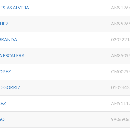
ESIAS ALVERA
AM9126
CHEZ
AM9526
 GRANDA
0202221
A ESCALERA
AM8509
LOPEZ
CM0029
O GORRIZ
0102342
REZ
AM9111
SO
9906906