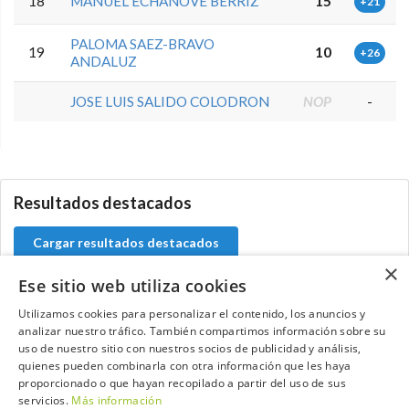
18
MANUEL ECHANOVE BERRIZ
15
+21
PALOMA SAEZ-BRAVO
19
10
+26
ANDALUZ
JOSE LUIS SALIDO COLODRON
NOP
-
5.9.42.0
Resultados destacados
Cargar resultados destacados
×
Ese sitio web utiliza cookies
Utilizamos cookies para personalizar el contenido, los anuncios y
analizar nuestro tráfico. También compartimos información sobre su
Contacta con el equipo de NextCaddy
uso de nuestro sitio con nuestros socios de publicidad y análisis,
quienes pueden combinarla con otra información que les haya
Opina
Contacta
proporcionado o que hayan recopilado a partir del uso de sus
servicios.
Más información