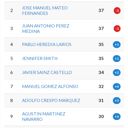
JOSE MANUEL MATEO
2
37
-1
FERNANDES
JUAN ANTONIO PEREZ
3
37
-1
MEDINA
4
PABLO HEREDIA LARIOS
35
+1
5
JENNIFER SMITH
35
+1
6
JAVIER SAINZ CASTELLO
34
+2
7
MANUEL GOMEZ ALFONSO
32
+4
8
ADOLFO CRESPO MARQUEZ
31
+5
AGUSTIN MARTINEZ
9
30
+6
NAVARRO