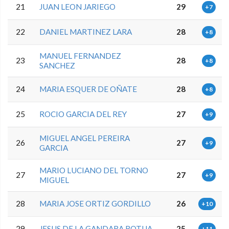
21
JUAN LEON JARIEGO
29
+7
22
DANIEL MARTINEZ LARA
28
+8
MANUEL FERNANDEZ
23
28
+8
SANCHEZ
24
MARIA ESQUER DE OÑATE
28
+8
25
ROCIO GARCIA DEL REY
27
+9
MIGUEL ANGEL PEREIRA
26
27
+9
GARCIA
MARIO LUCIANO DEL TORNO
27
27
+9
MIGUEL
28
MARIA JOSE ORTIZ GORDILLO
26
+10
29
JESUS DE LA GANDARA BOTIJA
25
+11