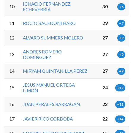
IGNACIO FERNANDEZ
10
30
+6
ECHEVERRIA
11
ROCIO BACEDONI HARO
29
+7
12
ALVARO SUMMERS MOLERO
27
+9
ANDRES ROMERO
13
27
+9
DOMINGUEZ
14
MIRYAM QUINTANILLA PEREZ
27
+9
JESUS MANUEL ORTEGA
15
24
+12
LIMON
16
JUAN PERALES BARRAGAN
23
+13
17
JAVIER RICO CORDOBA
22
+14