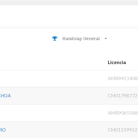
Handicap General
Licencia
AMB9411408
CHOA
CM01798772
AMB9065588
ERO
CM01219952