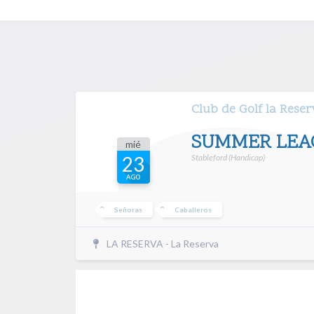
Club de Golf la Rese
SUMMER LEAG
mié
Stableford (Handicap)
23
AGO
Señoras
Caballeros
LA RESERVA - La Reserva