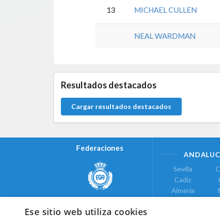
13
MICHAEL CULLEN
NEAL WARDMAN
5.9.32.3
Resultados destacados
Cargar resultados destacados
Federaciones
ANDALUC
Sevilla
C
Cadiz
Almeria
Real Federación Andaluza de
Jaen
G
Golf
Ese sitio web utiliza cookies
ÁREA DE LE