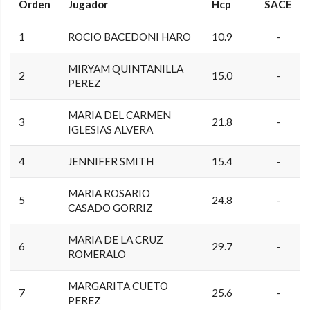
Orden
Jugador
Hcp
SACE
1
ROCIO BACEDONI HARO
10.9
-
MIRYAM QUINTANILLA
2
15.0
-
PEREZ
MARIA DEL CARMEN
3
21.8
-
IGLESIAS ALVERA
4
JENNIFER SMITH
15.4
-
MARIA ROSARIO
5
24.8
-
CASADO GORRIZ
MARIA DE LA CRUZ
6
29.7
-
ROMERALO
MARGARITA CUETO
7
25.6
-
PEREZ