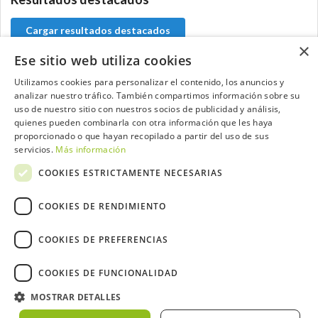
Cargar resultados destacados
×
Ese sitio web utiliza cookies
Utilizamos cookies para personalizar el contenido, los anuncios y
analizar nuestro tráfico. También compartimos información sobre su
Contacta con el equipo de NextCaddy
uso de nuestro sitio con nuestros socios de publicidad y análisis,
quienes pueden combinarla con otra información que les haya
Opina
Contacta
proporcionado o que hayan recopilado a partir del uso de sus
servicios.
Más información
COOKIES ESTRICTAMENTE NECESARIAS
COOKIES DE RENDIMIENTO
Trabaja con nosotros
COOKIES DE PREFERENCIAS
COOKIES DE FUNCIONALIDAD
MOSTRAR DETALLES
2026 ©NextCaddy.
Añade tu Widget NextCaddy
Política de Cookies
Política de Privacidad