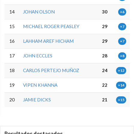
14
JOHAN OLSON
30
+6
15
MICHAEL ROGER PEASLEY
29
+7
16
LAHHAM AREF HICHAM
29
+7
17
JOHN ECCLES
28
+8
18
CARLOS PERTEJO MUÑOZ
24
+12
19
VIPEN KHANNA
22
+14
20
JAMIE DICKS
21
+15
5.9.32.3
Resultados destacados