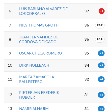
LUIS BABIANO ALVAREZ DE
6
37
-1
LOS CORRALES
7
NILS THOMAS GROTH
36
PAR
JUAN FERNANDEZ DE
8
36
PAR
CORDOVA DELGADO
9
OSCAR CHECA ROMERO
35
+1
10
DIRK HOLLBACH
34
+2
MARTA ZAMACOLA
11
32
+4
BALLESTERO
PIETER JAN FREDERIK
12
31
+5
NUBOER
13
NAMIR ALNAJIM
31
+5