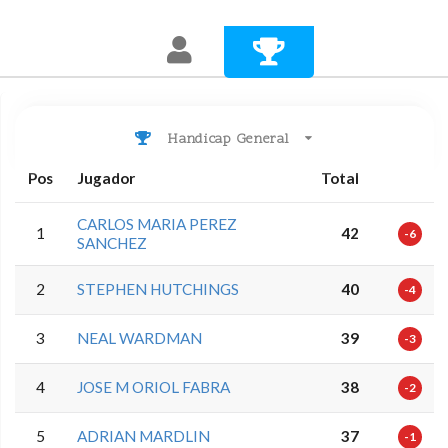
Handicap General
Pos
Jugador
Total
CARLOS MARIA PEREZ
1
42
-6
SANCHEZ
2
STEPHEN HUTCHINGS
40
-4
3
NEAL WARDMAN
39
-3
4
JOSE M ORIOL FABRA
38
-2
5
ADRIAN MARDLIN
37
-1