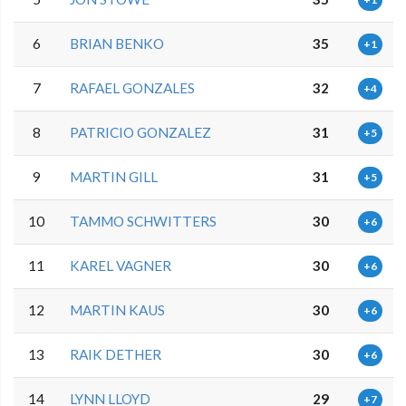
6
BRIAN BENKO
35
+1
7
RAFAEL GONZALES
32
+4
8
PATRICIO GONZALEZ
31
+5
9
MARTIN GILL
31
+5
10
TAMMO SCHWITTERS
30
+6
11
KAREL VAGNER
30
+6
12
MARTIN KAUS
30
+6
13
RAIK DETHER
30
+6
14
LYNN LLOYD
29
+7