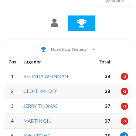
en el club
Handicap General
Pos
Jugador
Total
1
BELINDA WEINMAN
38
-2
2
GEOFF IMHOFF
38
-2
3
JERRY THOMAS
37
-1
4
MARTIN QIU
37
-1
5
JON STOWE
35
+1