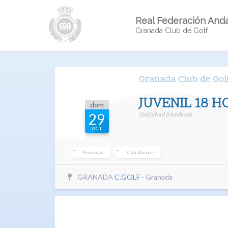
Real Federación Anda
Granada Club de Golf
Granada Club de Gol
JUVENIL 18 H
dom
Stableford (Handicap)
29
OCT
Señoras
Caballeros
GRANADA
C.GOLF
- Granada