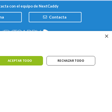
acta con el equipo de NextCaddy
na
Contacta
×
Trabaja con nosotros
ACEPTAR TODO
RECHAZAR TODO
iones
Meteo ©AEMET
Meteo ©DarkSky