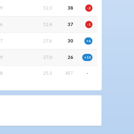
9
12.3
38
-2
6
12.4
37
-1
7
27.6
30
+6
9
27.0
26
+10
8
25.1
RET
-