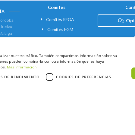
Comités
Cont
ÍA
Comités RFGA
ordoba
Opi
Huelva
Comités FGM
Malaga
ranada
VANTE
analizar nuestro tráfico. También compartimos información sobre su
quienes pueden combinarla con otra información que les haya
 MADRID
ios.
Más información
ES DE RENDIMIENTO
COOKIES DE PREFERENCIAS
xtCaddy
Política de Cookies
Política de Privacidad
Términos y Condic