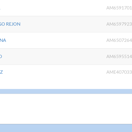
L
AM6591701
GO REJON
AM6597923
ONA
AM6507264
O
AM6595514
EZ
AME407033