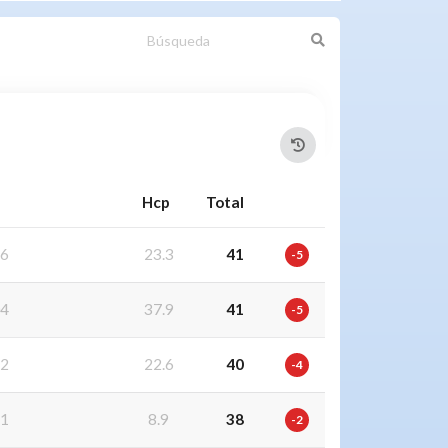
Hcp
Total
6
23.3
41
-5
4
37.9
41
-5
2
22.6
40
-4
1
8.9
38
-2