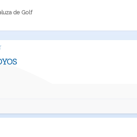
luza de Golf
f
OYOS