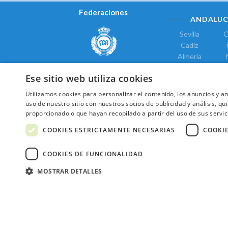
Federaciones
ANDALUC
Sevilla
C
Cadiz
Almeria
Real Federación Andaluza de
Jaen
G
Golf
Ese sitio web utiliza cookies
ÁREA DE LE
Utilizamos cookies para personalizar el contenido, los anuncios y 
Valencia
uso de nuestro sitio con nuestros socios de publicidad y análisis, 
COMUNIDAD DE
proporcionado o que hayan recopilado a partir del uso de sus servic
Federación de Golf de Madrid
Madrid
COOKIES ESTRICTAMENTE NECESARIAS
COOKI
COOKIES DE FUNCIONALIDAD
MOSTRAR DETALLES
2026 ©NextCaddy.
Añade tu Widget Ne