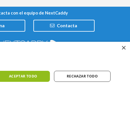
acta con el equipo de NextCaddy
na
Contacta
×
Trabaja con nosotros
ACEPTAR TODO
RECHAZAR TODO
iones
Meteo ©AEMET
Meteo ©DarkSky