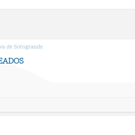
rva de Sotogrande
EADOS