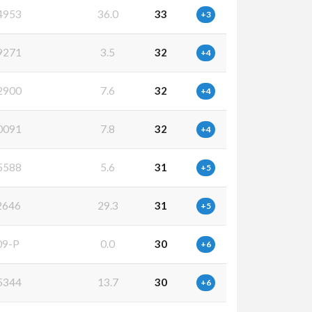
4953
36.0
33
+3
9271
3.5
32
+4
2900
7.6
32
+4
0091
7.8
32
+4
5588
5.6
31
+5
2646
29.3
31
+5
09-P
0.0
30
+6
5344
13.7
30
+6