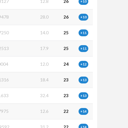
3127
12.8
26
+10
9478
28.0
26
+10
7250
14.0
25
+11
2513
17.9
25
+11
0004
12.0
24
+12
1316
18.4
23
+13
1633
32.4
23
+13
7975
12.6
22
+14
9592
31.2
22
+14