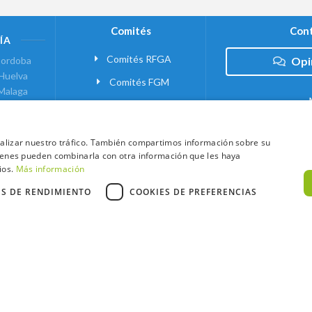
Comités
Cont
ÍA
Comités RFGA
ordoba
Opi
Huelva
Comités FGM
Malaga
ranada
VANTE
analizar nuestro tráfico. También compartimos información sobre su
quienes pueden combinarla con otra información que les haya
 MADRID
ios.
Más información
ES DE RENDIMIENTO
COOKIES DE PREFERENCIAS
xtCaddy
Política de Cookies
Política de Privacidad
Términos y Condic