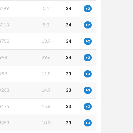
5299
0.4
34
+2
5313
8.0
34
+2
3752
13.9
34
+2
998
29.6
34
+2
999
11.8
33
+3
9263
14.9
33
+3
8475
15.8
33
+3
8353
18.0
33
+3