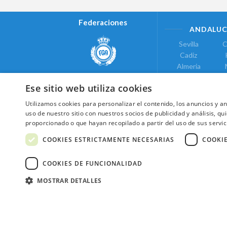
Federaciones
ANDALUC
Sevilla
C
Cadiz
Almeria
Real Federación Andaluza de
Jaen
G
Golf
Ese sitio web utiliza cookies
ÁREA DE LE
Utilizamos cookies para personalizar el contenido, los anuncios y 
Valencia
uso de nuestro sitio con nuestros socios de publicidad y análisis, 
COMUNIDAD DE
proporcionado o que hayan recopilado a partir del uso de sus servic
Federación de Golf de Madrid
Madrid
COOKIES ESTRICTAMENTE NECESARIAS
COOKI
COOKIES DE FUNCIONALIDAD
MOSTRAR DETALLES
2026 ©NextCaddy.
Añade tu Widget Ne