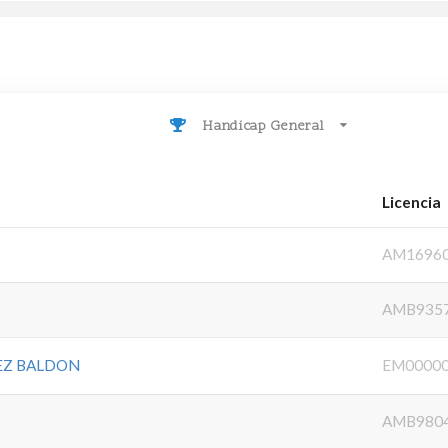
Handicap General
Licencia
AM1696
AMB935
EZ BALDON
EM0000
AMB980