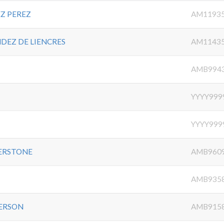
EZ PEREZ
AM1193
NDEZ DE LIENCRES
AM1143
AMB994
YYYY999
YYYY999
HERSTONE
AMB960
AMB935
DERSON
AMB915