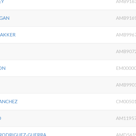
EY
AMB916
AGAN
AMB916
BAKKER
AMB996
AMB907
ON
EM0000
AMB990
SANCHEZ
CM0050
O
AM1195
 RODRIGUEZ-GUERRA
AMD561