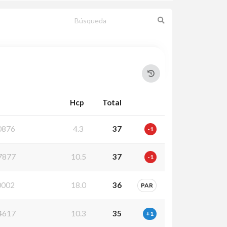
Hcp
Total
0876
4.3
37
-1
7877
10.5
37
-1
0002
18.0
36
PAR
4617
10.3
35
+1