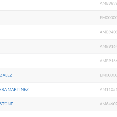
AMB989
EM0000
AMB940
Y
AMB916
AMB916
ZALEZ
EM0000
ERA MARTINEZ
AM1105
RSTONE
AM6460