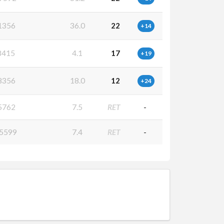
1356
36.0
22
+14
8415
4.1
17
+19
8356
18.0
12
+24
5762
7.5
RET
-
5599
7.4
RET
-