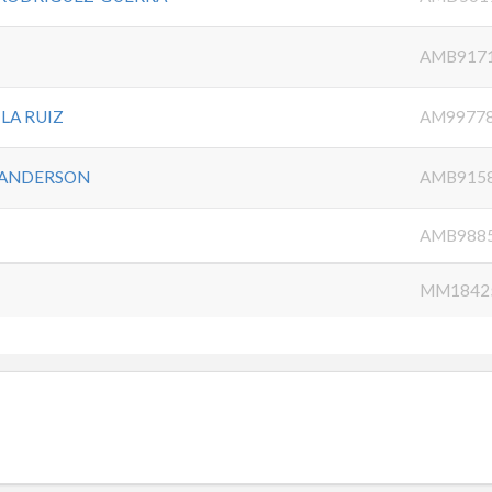
AMB917
ILA RUIZ
AM9977
SANDERSON
AMB915
AMB988
MM1842