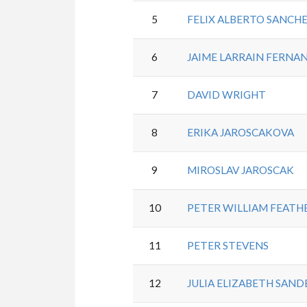
5
FELIX ALBERTO SANCH
6
JAIME LARRAIN FERNA
7
DAVID WRIGHT
8
ERIKA JAROSCAKOVA
9
MIROSLAV JAROSCAK
10
PETER WILLIAM FEAT
11
PETER STEVENS
12
JULIA ELIZABETH SAN