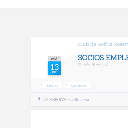
Club de Golf la Rese
SOCIOS EMPL
mié
Stableford (Handicap)
13
DIC
Señoras
Caballeros
LA RESERVA - La Reserva