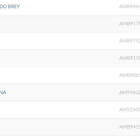
DO BREY
AMB996
AMB917
AMB975
AMB917
AMB906
INA
AM9960
AM5150
AMB941