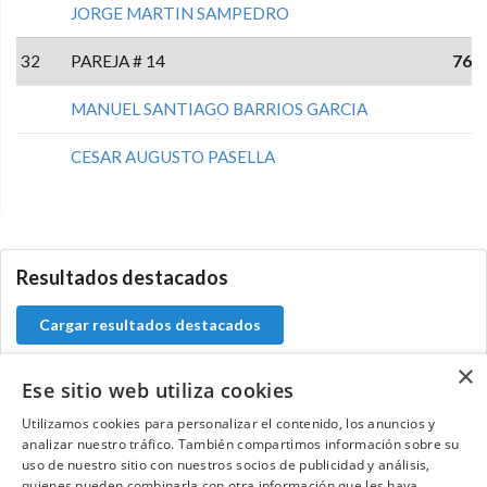
JORGE MARTIN SAMPEDRO
32
PAREJA # 14
76
MANUEL SANTIAGO BARRIOS GARCIA
CESAR AUGUSTO PASELLA
0.0.0
Resultados destacados
Cargar resultados destacados
×
Ese sitio web utiliza cookies
Utilizamos cookies para personalizar el contenido, los anuncios y
Contacta con el equipo de NextCaddy
analizar nuestro tráfico. También compartimos información sobre su
uso de nuestro sitio con nuestros socios de publicidad y análisis,
Opina
Contacta
quienes pueden combinarla con otra información que les haya