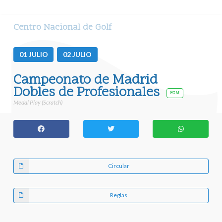
Centro Nacional de Golf
01
JULIO
02
JULIO
Campeonato de Madrid
Dobles de Profesionales
FGM
Medal Play (Scratch)
Circular
Reglas