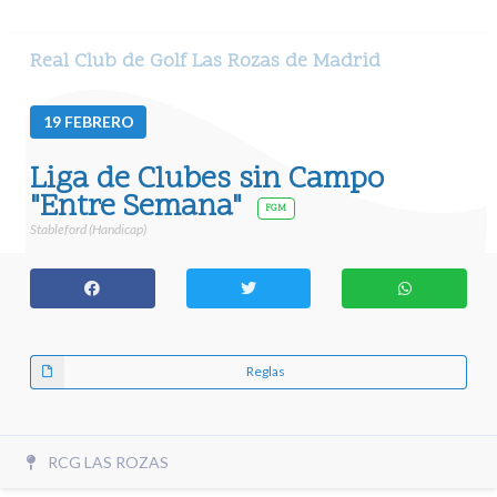
Real Club de Golf Las Rozas de Madrid
19
FEBRERO
Liga de Clubes sin Campo
"Entre Semana"
FGM
Stableford (Handicap)
Reglas
RCG LAS ROZAS