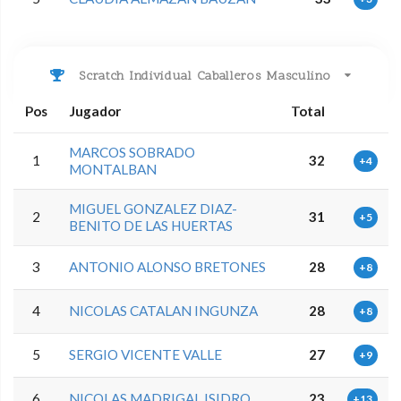
Scratch Individual Caballeros Masculino
Pos
Jugador
Total
MARCOS SOBRADO
1
32
+4
MONTALBAN
MIGUEL GONZALEZ DIAZ-
2
31
+5
BENITO DE LAS HUERTAS
3
ANTONIO ALONSO BRETONES
28
+8
4
NICOLAS CATALAN INGUNZA
28
+8
5
SERGIO VICENTE VALLE
27
+9
6
NICOLAS MADRIGAL ISIDRO
23
+13