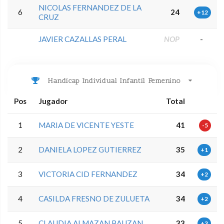
NICOLAS FERNANDEZ DE LA
6
24
+12
CRUZ
JAVIER CAZALLAS PERAL
NOP
-
Handicap Individual Infantil Femenino
Pos
Jugador
Total
1
MARIA DE VICENTE YESTE
41
-5
2
DANIELA LOPEZ GUTIERREZ
35
+1
3
VICTORIA CID FERNANDEZ
34
+2
4
CASILDA FRESNO DE ZULUETA
34
+2
5
CLAUDIA ALMAZAN BAUZAN
33
+3