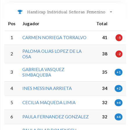
Handicap Individual Señoras Femenino
Pos
Jugador
Total
1
CARMEN NORIEGA TORRALVO
41
-5
PALOMA OLIAS LOPEZ DE LA
2
38
-2
OSA
GABRIELA VASQUEZ
3
35
+1
SIMBAQUEBA
4
INES MESSINA ARRIETA
34
+2
5
CECILIA MAQUEDA LIMIA
32
+4
6
PAULA FERNANDEZ GONZALEZ
32
+4