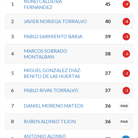
NUNO CALDEIRA
1
45
-9
FERNANDEZ
2
JAVIER NORIEGA TORRALVO
40
-4
3
PABLO SARMIENTO BARJA
39
-3
MARCOS SOBRADO
4
38
-2
MONTALBAN
MIGUEL GONZALEZ DIAZ-
5
37
-1
BENITO DE LAS HUERTAS
6
PABLO RIVAS TORRALVO
37
-1
7
DANIEL MORENO MATEOS
36
PAR
8
RUBEN ALONSO TEJON
36
PAR
ANTONIO ALONSO