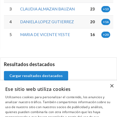
3
CLAUDIA ALMAZAN BAUZAN
23
+13
4
DANIELA LOPEZ GUTIERREZ
20
+16
5
MARIA DE VICENTE YESTE
16
+20
0.0.0
Resultados destacados
Cargar resultados destacados
×
Ese sitio web utiliza cookies
Utilizamos cookies para personalizar el contenido, los anuncios y
Contacta con el equipo de NextCaddy
analizar nuestro tráfico. También compartimos información sobre su
uso de nuestro sitio con nuestros socios de publicidad y análisis,
quienes pueden combinarla con otra información que les haya
Opina
Contacta
proporcionado o que hayan recopilado a partir del uso de sus