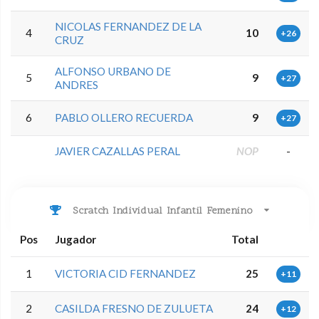
NICOLAS FERNANDEZ DE LA
4
10
+26
CRUZ
ALFONSO URBANO DE
5
9
+27
ANDRES
6
PABLO OLLERO RECUERDA
9
+27
JAVIER CAZALLAS PERAL
NOP
-
Scratch Individual Infantil Femenino
Pos
Jugador
Total
1
VICTORIA CID FERNANDEZ
25
+11
2
CASILDA FRESNO DE ZULUETA
24
+12