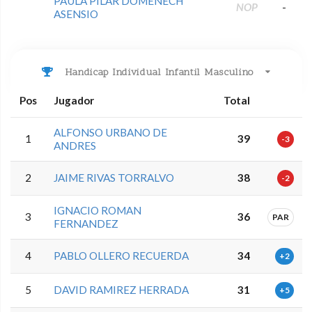
PAULA PILAR DOMENECH
NOP
-
ASENSIO
Handicap Individual Infantil Masculino
Pos
Jugador
Total
ALFONSO URBANO DE
1
39
-3
ANDRES
2
JAIME RIVAS TORRALVO
38
-2
IGNACIO ROMAN
3
36
PAR
FERNANDEZ
4
PABLO OLLERO RECUERDA
34
+2
5
DAVID RAMIREZ HERRADA
31
+5