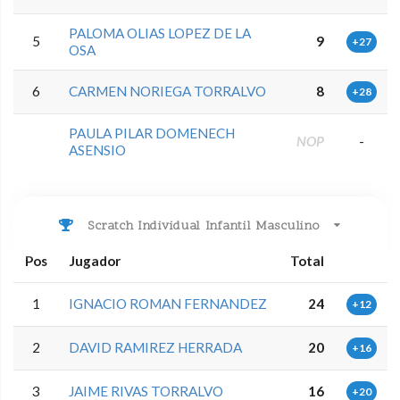
PALOMA OLIAS LOPEZ DE LA
5
9
+27
OSA
6
CARMEN NORIEGA TORRALVO
8
+28
PAULA PILAR DOMENECH
NOP
-
ASENSIO
Scratch Individual Infantil Masculino
Pos
Jugador
Total
1
IGNACIO ROMAN FERNANDEZ
24
+12
2
DAVID RAMIREZ HERRADA
20
+16
3
JAIME RIVAS TORRALVO
16
+20