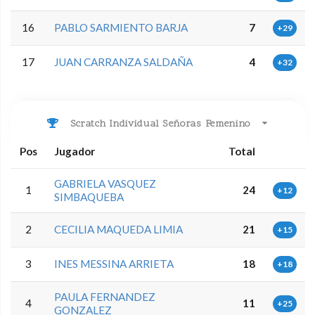
16
PABLO SARMIENTO BARJA
7
+29
17
JUAN CARRANZA SALDAÑA
4
+32
Scratch Individual Señoras Femenino
Pos
Jugador
Total
GABRIELA VASQUEZ
1
24
+12
SIMBAQUEBA
2
CECILIA MAQUEDA LIMIA
21
+15
3
INES MESSINA ARRIETA
18
+18
PAULA FERNANDEZ
4
11
+25
GONZALEZ