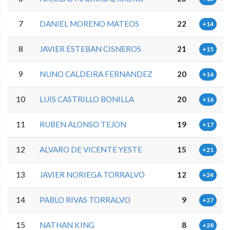
7
DANIEL MORENO MATEOS
22
+14
8
JAVIER ESTEBAN CISNEROS
21
+15
9
NUNO CALDEIRA FERNANDEZ
20
+16
10
LUIS CASTRILLO BONILLA
20
+16
11
RUBEN ALONSO TEJON
19
+17
12
ALVARO DE VICENTE YESTE
15
+21
13
JAVIER NORIEGA TORRALVO
12
+24
14
PABLO RIVAS TORRALVO
9
+27
15
NATHAN KING
8
+28