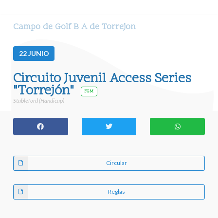
Campo de Golf B A de Torrejon
22
JUNIO
Circuito Juvenil Access Series
"Torrejón"
FGM
Stableford (Handicap)
Circular
Reglas