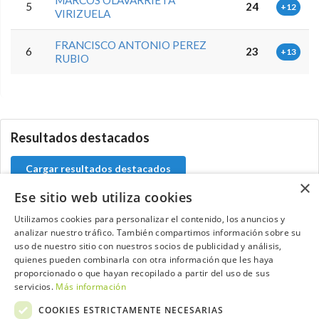
MARCOS OLAVARRIETA
5
24
+12
VIRIZUELA
FRANCISCO ANTONIO PEREZ
6
23
+13
RUBIO
5.9.39.0
Resultados destacados
Cargar resultados destacados
×
Ese sitio web utiliza cookies
Utilizamos cookies para personalizar el contenido, los anuncios y
analizar nuestro tráfico. También compartimos información sobre su
Contacta con el equipo de NextCaddy
uso de nuestro sitio con nuestros socios de publicidad y análisis,
quienes pueden combinarla con otra información que les haya
Opina
Contacta
proporcionado o que hayan recopilado a partir del uso de sus
servicios.
Más información
COOKIES ESTRICTAMENTE NECESARIAS