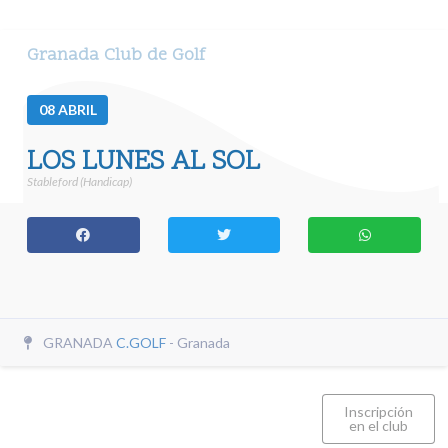
Granada Club de Golf
08
ABRIL
LOS LUNES AL SOL
Stableford (Handicap)
GRANADA
C.GOLF
- Granada
Inscripción
en el club