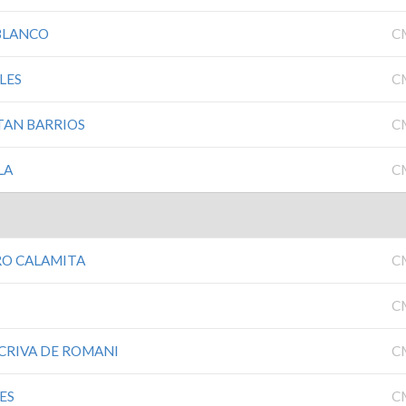
BLANCO
C
LES
C
TAN BARRIOS
C
LA
C
RO CALAMITA
C
C
CRIVA DE ROMANI
C
ES
C