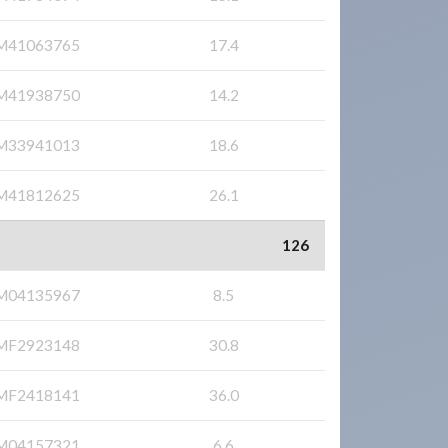
M41063765
17.4
M41938750
14.2
M33941013
18.6
M41812625
26.1
126
M04135967
8.5
MF2923148
30.8
MF2418141
36.0
M04157321
6.6