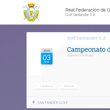
Real Federación de G
Golf Santander S A
Golf Santander S A
Campeonato d
dom
Stableford (Handicap)
03
NOV
Caballeros
Señoras
SANTANDER GOLF