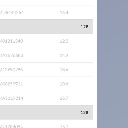
MD8444264
16.4
128
M81211348
12.3
MA1676683
14.9
M12990796
18.6
M00259711
18.6
MA1119214
26.7
128
M41784094
15.1