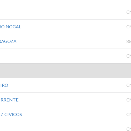
O
C
HO NOGAL
C
ARAGOZA
8
A
C
MIRO
C
ORRENTE
C
Z CIVICOS
C
C