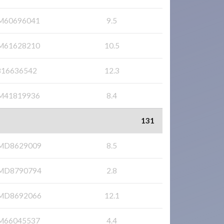
M60696041
9.5
M61628210
10.5
816636542
12.3
M41819936
8.4
131
MD8629009
8.5
MD8790794
2.8
MD8692066
12.1
M66045537
4.4