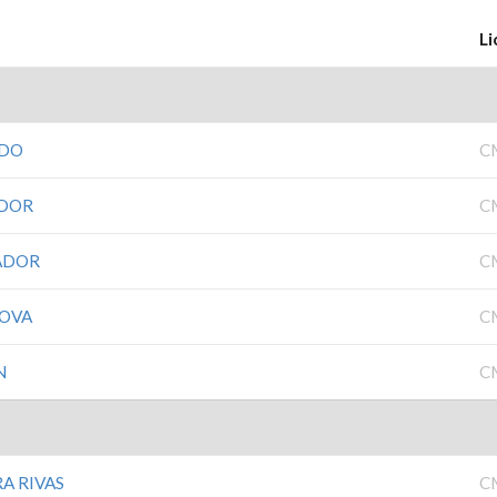
Li
ADO
C
ADOR
C
ADOR
C
LOVA
C
N
C
A RIVAS
C