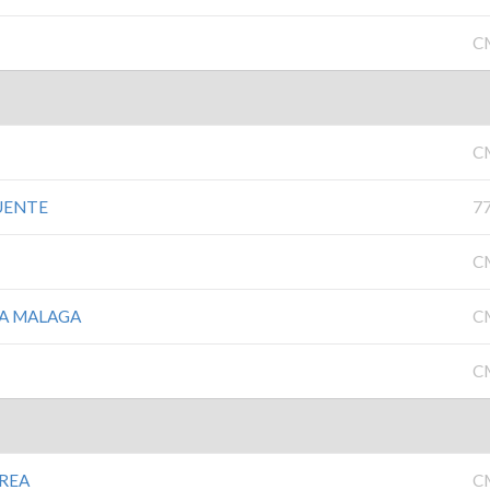
C
C
FUENTE
7
C
IA MALAGA
C
C
BREA
C