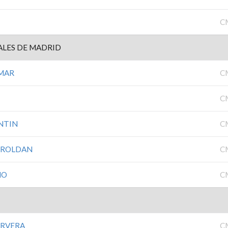
C
ALES DE MADRID
OMAR
C
C
NTIN
C
 ROLDAN
C
NO
C
CERVERA
C