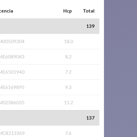
cencia
Hcp
Total
139
M00509304
18.0
ME6089043
8.2
ME6501940
7.2
ME6169895
9.3
M02386035
15.2
137
MC8213369
7.6