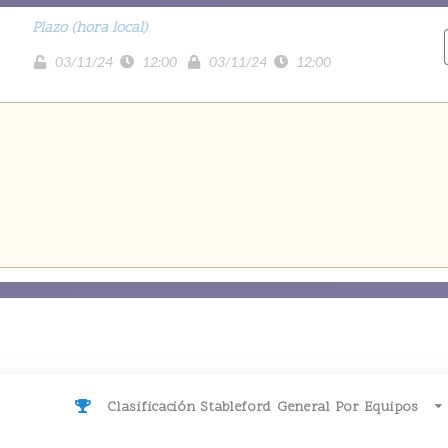
Plazo (hora local)
03/11/24
12:00
03/11/24
12:00
Clasificación Stableford General Por Equipos