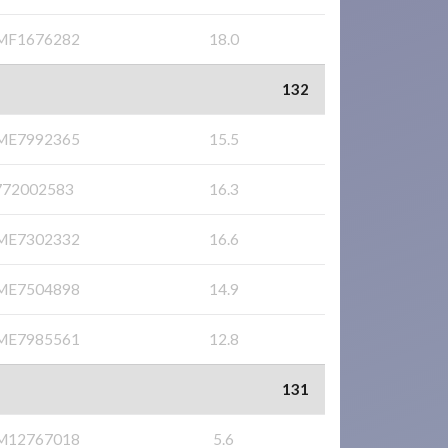
MF1676282
18.0
132
ME7992365
15.5
772002583
16.3
ME7302332
16.6
ME7504898
14.9
ME7985561
12.8
131
M12767018
5.6