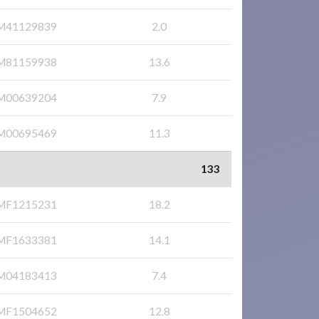
M41129839
2.0
M81159938
13.6
M00639204
7.9
M00695469
11.3
133
MF1215231
18.2
MF1633381
14.1
M04183413
7.4
MF1504652
12.8