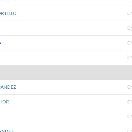
ORTILLO
C
C
A
C
C
NANDEZ
C
CHOR
C
C
ANDEZ
C