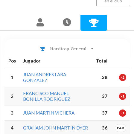
en el club
Handicap General
Pos
Jugador
Total
JUAN ANDRES LARA
1
38
-2
GONZALEZ
FRANCISCO MANUEL
2
37
-1
BONILLA RODRIGUEZ
3
JUAN MARTIN VICHERA
37
-1
4
GRAHAM JOHN MARTIN DYER
36
PAR