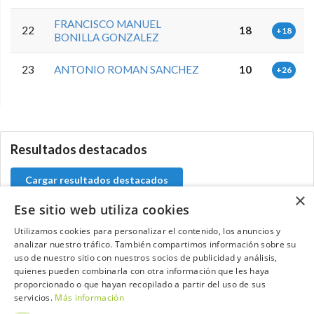
FRANCISCO MANUEL
22
18
+18
BONILLA GONZALEZ
23
ANTONIO ROMAN SANCHEZ
10
+26
5.9.46.1
Resultados destacados
Cargar resultados destacados
×
Ese sitio web utiliza cookies
Utilizamos cookies para personalizar el contenido, los anuncios y
analizar nuestro tráfico. También compartimos información sobre su
Contacta con el equipo de NextCaddy
uso de nuestro sitio con nuestros socios de publicidad y análisis,
quienes pueden combinarla con otra información que les haya
Opina
Contacta
proporcionado o que hayan recopilado a partir del uso de sus
servicios.
Más información