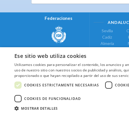
Federaciones
ANDALUC
Sevilla
C
Cadiz
Almeria
Real Federación Andaluza de
Jaen
G
Golf
Ese sitio web utiliza cookies
ÁREA DE LE
Utilizamos cookies para personalizar el contenido, los anuncios y 
Valencia
uso de nuestro sitio con nuestros socios de publicidad y análisis, 
COMUNIDAD DE
proporcionado o que hayan recopilado a partir del uso de sus servic
Federación de Golf de Madrid
Madrid
COOKIES ESTRICTAMENTE NECESARIAS
COOKI
COOKIES DE FUNCIONALIDAD
MOSTRAR DETALLES
2026 ©NextCaddy.
Añade tu Widget Ne