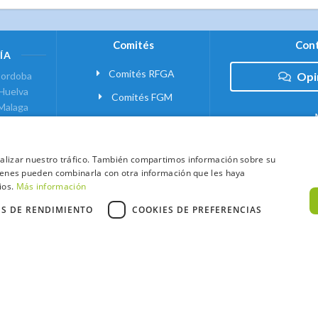
Comités
Cont
ÍA
Comités RFGA
ordoba
Opi
Huelva
Comités FGM
Malaga
ranada
VANTE
analizar nuestro tráfico. También compartimos información sobre su
quienes pueden combinarla con otra información que les haya
 MADRID
ios.
Más información
ES DE RENDIMIENTO
COOKIES DE PREFERENCIAS
xtCaddy
Política de Cookies
Política de Privacidad
Términos y Condic