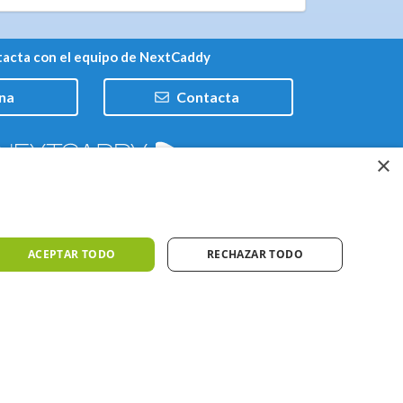
acta con el equipo de NextCaddy
na
Contacta
×
Trabaja con nosotros
ACEPTAR TODO
RECHAZAR TODO
iones
Meteo ©AEMET
Meteo ©DarkSky