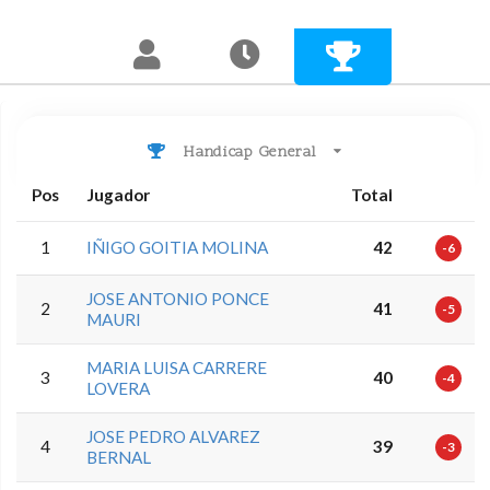
Handicap General
Pos
Jugador
Total
1
IÑIGO GOITIA MOLINA
42
-6
JOSE ANTONIO PONCE
2
41
-5
MAURI
MARIA LUISA CARRERE
3
40
-4
LOVERA
JOSE PEDRO ALVAREZ
4
39
-3
BERNAL