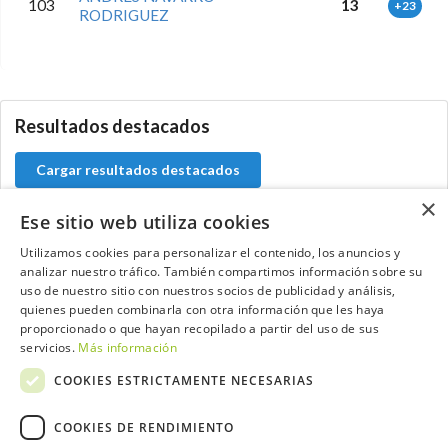
103
13
+23
RODRIGUEZ
5.9.46.1
Resultados destacados
Cargar resultados destacados
×
Ese sitio web utiliza cookies
Utilizamos cookies para personalizar el contenido, los anuncios y
Contacta con el equipo de NextCaddy
analizar nuestro tráfico. También compartimos información sobre su
uso de nuestro sitio con nuestros socios de publicidad y análisis,
quienes pueden combinarla con otra información que les haya
Opina
Contacta
proporcionado o que hayan recopilado a partir del uso de sus
servicios.
Más información
COOKIES ESTRICTAMENTE NECESARIAS
COOKIES DE RENDIMIENTO
Trabaja con nosotros