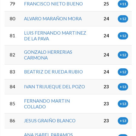
79
FRANCISCO NIETO BUENO
25
+11
80
ALVARO MARAÑON MORA
24
+12
LUIS FERNANDO MARTINEZ
81
24
+12
DE LA PAVA
GONZALO HERRERIAS
82
24
+12
CARMONA
83
BEATRIZ DE RUEDA RUBIO
24
+12
84
IVAN TRIJUEQUE DEL POZO
23
+13
FERNANDO MARTIN
85
23
+13
COLLADO
86
JESUS GRAIÑO BLANCO
23
+13
ANA ISABEL PARAMOS