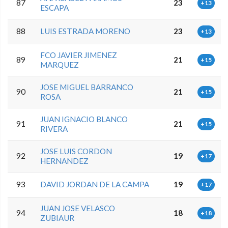
87
23
+13
ESCAPA
88
LUIS ESTRADA MORENO
23
+13
FCO JAVIER JIMENEZ
89
21
+15
MARQUEZ
JOSE MIGUEL BARRANCO
90
21
+15
ROSA
JUAN IGNACIO BLANCO
91
21
+15
RIVERA
JOSE LUIS CORDON
92
19
+17
HERNANDEZ
93
DAVID JORDAN DE LA CAMPA
19
+17
JUAN JOSE VELASCO
94
18
+18
ZUBIAUR