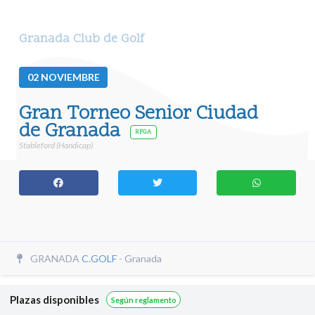
Granada Club de Golf
02
NOVIEMBRE
Gran Torneo Senior Ciudad
de Granada
RFGA
Stableford (Handicap)
GRANADA
C.GOLF
- Granada
Plazas disponibles
Según reglamento