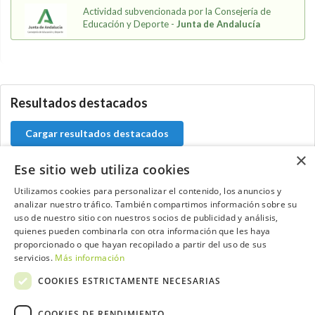
Actividad subvencionada por la Consejería de
Educación y Deporte -
Junta de Andalucía
5.9.46.1
Resultados destacados
Cargar resultados destacados
×
Ese sitio web utiliza cookies
Utilizamos cookies para personalizar el contenido, los anuncios y
Contacta con el equipo de NextCaddy
analizar nuestro tráfico. También compartimos información sobre su
uso de nuestro sitio con nuestros socios de publicidad y análisis,
quienes pueden combinarla con otra información que les haya
Opina
Contacta
proporcionado o que hayan recopilado a partir del uso de sus
servicios.
Más información
COOKIES ESTRICTAMENTE NECESARIAS
COOKIES DE RENDIMIENTO