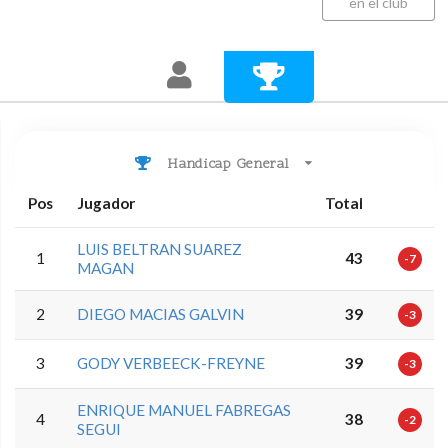
en el club
Handicap General
Pos
Jugador
Total
LUIS BELTRAN SUAREZ
1
43
-7
MAGAN
2
DIEGO MACIAS GALVIN
39
-3
3
GODY VERBEECK-FREYNE
39
-3
ENRIQUE MANUEL FABREGAS
4
38
-2
SEGUI