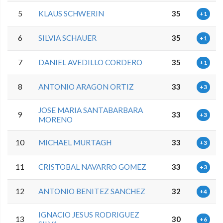
5
KLAUS SCHWERIN
35
+1
6
SILVIA SCHAUER
35
+1
7
DANIEL AVEDILLO CORDERO
35
+1
8
ANTONIO ARAGON ORTIZ
33
+3
JOSE MARIA SANTABARBARA
9
33
+3
MORENO
10
MICHAEL MURTAGH
33
+3
11
CRISTOBAL NAVARRO GOMEZ
33
+3
12
ANTONIO BENITEZ SANCHEZ
32
+4
IGNACIO JESUS RODRIGUEZ
13
30
+6