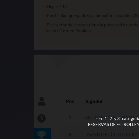
- Hcp > 44,4
- Posibilidad que padres acompañen o caddie
- El director del torneo tiene la potestad de pod
en este Torneo Paralelo.
Pos
Jugador
1
ANTONIO MERCHAN C
- En 1º, 2º y 3º cat
RESERVAS DE E-TROLLEYS. En
2
JAVIER DEL CID GOMEZ