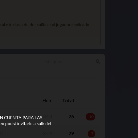
l e incluso de descalificar al jugador implicado
Hcp
Total
96
34.4
26
-10
LO EN CUENTA PARA LAS
podrá invitarlo a salir del
31
37.9
29
-7