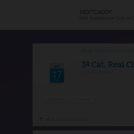
NEXTCADDY
Real Guadalhorce Club de 
Real Guadalhorce Clu
3º Cat. Real 
jue
Medal Play (Handicap)
17
JUL
Caballeros
Señoras
REAL GUADALHORCE