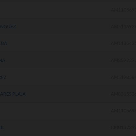
AM110569
INGUEZ
AM511692
LBA
AM113542
NA
AM859727
REZ
AM519858
ARES PLAJA
AM831553
AM110569
IL
CM013739