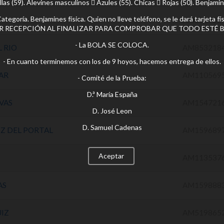
illas (59). Alevines masculinos  Azules (55). Chicas  Rojas (50). Benjam
2º Categoría. Benjamines física. Quien no lleve teléfono, se le dará tarje
AM859783
R RECEPCIÓN AL FINALIZAR PARA COMPROBAR QUE TODO ESTÉ B
- La BOLA SE COLOCA.
 RIO
AM853218
- En cuanto terminemos con los de 9 hoyos, hacemos entrega de ellos.
AR
AM110569
- Comité de la Prueba:
D.ª María España
VAS
AM154721
D. José Leon
D. Samuel Cadenas
Z DEL PORTAL
AM159689
Aceptar
AM113537
AS
AM159888
IZ
AM519865