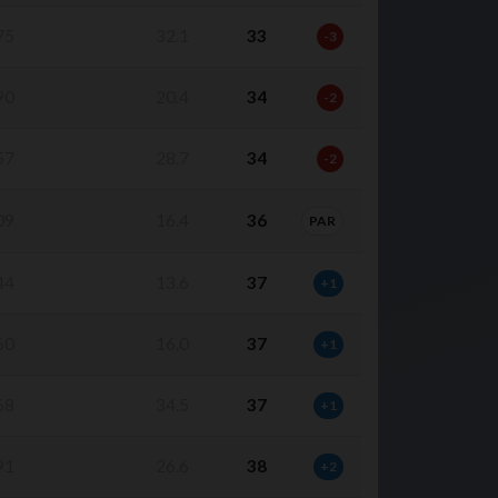
75
32.1
33
-3
90
20.4
34
-2
57
28.7
34
-2
09
16.4
36
PAR
44
13.6
37
+1
60
16.0
37
+1
68
34.5
37
+1
91
26.6
38
+2