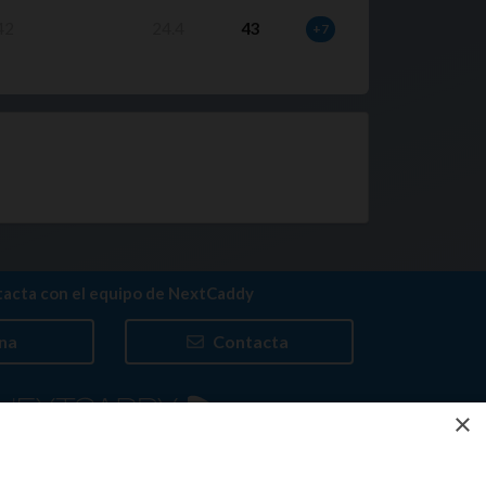
42
24.4
43
+7
acta con el equipo de NextCaddy
na
Contacta
×
Trabaja con nosotros