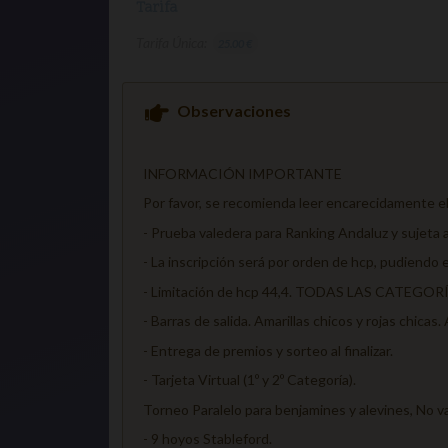
Tarifa
Tarifa Única:
25.00 €
Observaciones
INFORMACIÓN IMPORTANTE
Por favor, se recomienda leer encarecidamente e
- Prueba valedera para Ranking Andaluz y sujeta a
- La inscripción será por orden de hcp, pudiendo ex
- Limitación de hcp 44,4. TODAS LAS CATEGO
- Barras de salida. Amarillas chicos y rojas chicas
- Entrega de premios y sorteo al finalizar.
- Tarjeta Virtual (1º y 2º Categoría).
Torneo Paralelo para benjamines y alevines, No val
- 9 hoyos Stableford.