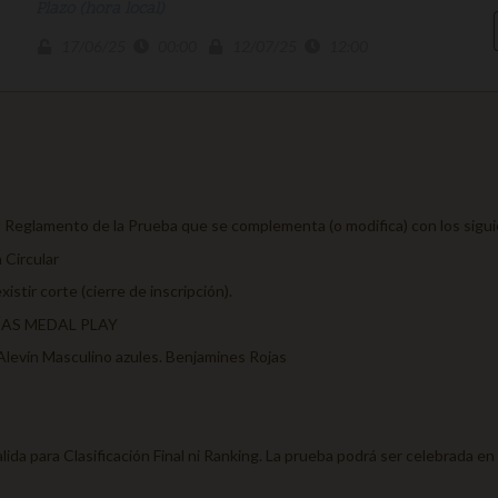
Plazo (hora local)
17/06/25
00:00
12/07/25
12:00
l Reglamento de la Prueba que se complementa (o modifica) con los sigu
 Circular
istir corte (cierre de inscripción).
RÍAS MEDAL PLAY
. Alevín Masculino azules. Benjamines Rojas
ida para Clasificación Final ni Ranking. La prueba podrá ser celebrada en l