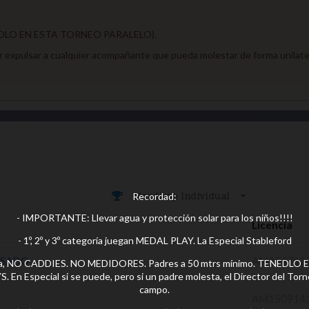
s (SOLO EN ESTA TORNEO PARALELO).
er expulsar a cualquier acompañante que pueda molestar de forma unilatera
Recordad:
Handicap Individual
- IMPORTANTE: Llevar agua y protección solar para los niños!!!!
Licencia
- 1º, 2º y 3º categoría juegan MEDAL PLAY. La Especial Stableford
ASADO
AM154712
egoría, NO CADDIES. NO MEDIDORES. Padres a 50 mtrs mínimo. TENED
 Especial si se puede, pero si un padre molesta, el Director del Torneo 
campo.
AM150914