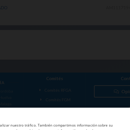
ADO
AM111719
Comités
Cont
ÍA
Comités RFGA
ordoba
Opi
Huelva
Comités FGM
Malaga
ranada
VANTE
analizar nuestro tráfico. También compartimos información sobre su