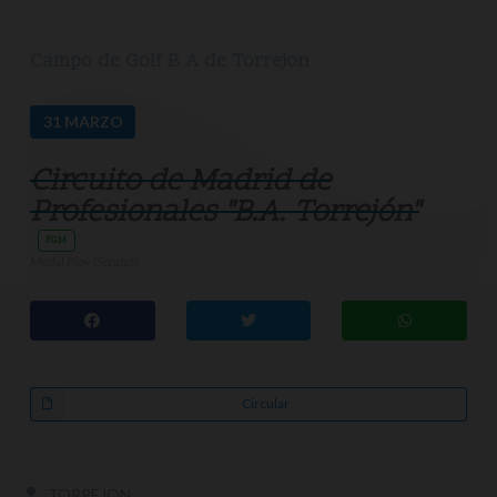
Campo de Golf B A de Torrejon
31
MARZO
Circuito de Madrid de
Profesionales "B.A. Torrejón"
FGM
Medal Play (Scratch)
Circular
TORREJON