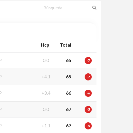
Hcp
Total
P
0.0
65
-7
P
+4.1
65
-7
P
+3.4
66
-6
P
0.0
67
-5
P
+1.1
67
-5