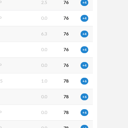
P
2.5
76
+4
P
0.0
76
+4
P
6.3
76
+4
P
0.0
76
+4
P
0.0
76
+4
5
1.0
78
+6
P
0.0
78
+6
P
0.0
78
+6