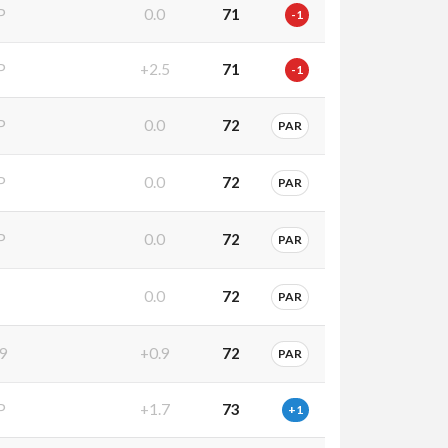
P
0.0
71
-1
P
+2.5
71
-1
P
0.0
72
PAR
P
0.0
72
PAR
P
0.0
72
PAR
P
0.0
72
PAR
9
+0.9
72
PAR
P
+1.7
73
+1