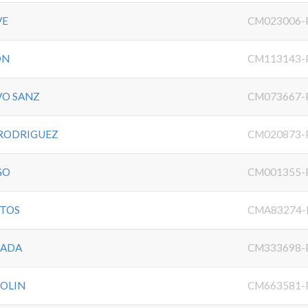
VE
CM023006-
ON
CM113143-
VO SANZ
CM073667-
 RODRIGUEZ
CM020873-
GO
CM001355-
NTOS
CMA83274-
SADA
CM333698-
TOLIN
CM663581-