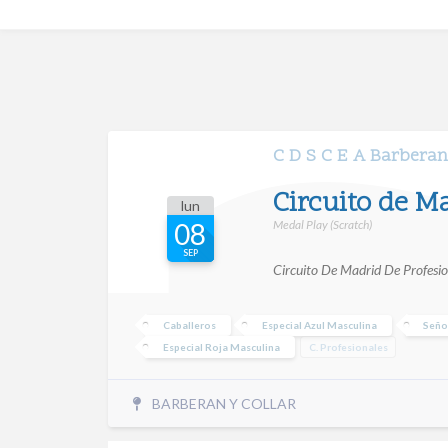
C D S C E A Barberan
Circuito de M
lun
Medal Play (Scratch)
08
SEP
Circuito De Madrid De Profesi
Caballeros
Especial Azul Masculina
Seño
Especial Roja Masculina
C. Profesionales
BARBERAN Y COLLAR