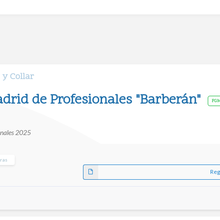
 y Collar
adrid de Profesionales "Barberán"
FG
onales 2025
ras
Reg