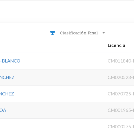
Clasificación Final
Licencia
Z-BLANCO
CM011840-
ANCHEZ
CM020523-
ANCHEZ
CM070725-
HOA
CM001965-
CM000275-