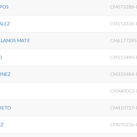
POS
CM073188-
ALEZ
CM153326-
LLANOS MATE
CM6177285
O
CM153490-
TINEZ
CM333484-
CMA80052-
NIETO
CM410737-
EZ
CM070256-