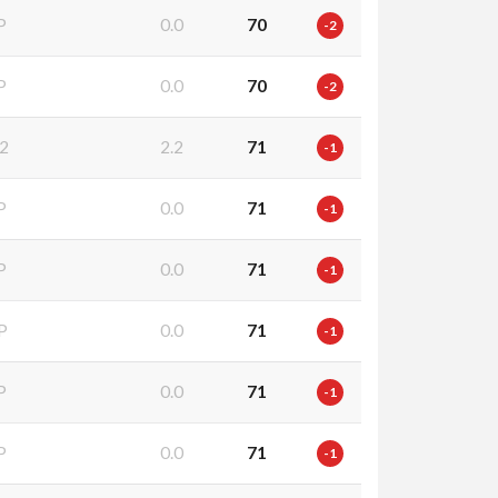
P
0.0
70
-2
P
0.0
70
-2
2
2.2
71
-1
P
0.0
71
-1
P
0.0
71
-1
P
0.0
71
-1
P
0.0
71
-1
P
0.0
71
-1