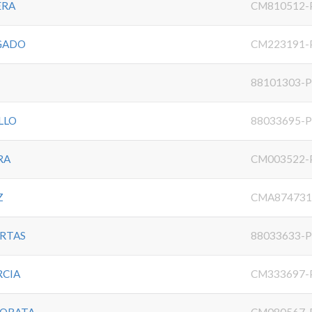
ERA
CM810512-
LGADO
CM223191-
88101303-
LLO
88033695-
RA
CM003522-
Z
CMA874731
RTAS
88033633-
RCIA
CM333697-