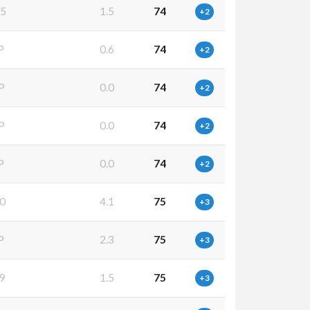
5
1.5
74
+2
P
0.6
74
+2
P
0.0
74
+2
P
0.0
74
+2
P
0.0
74
+2
0
4.1
75
+3
P
2.3
75
+3
9
1.5
75
+3