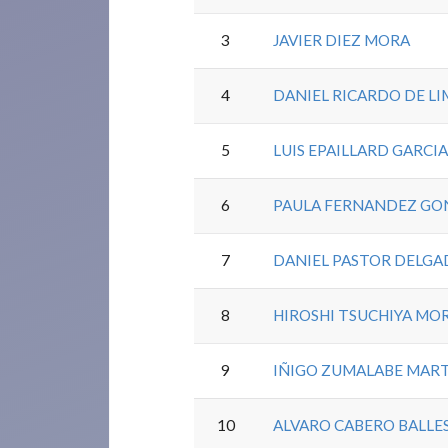
3
JAVIER DIEZ MORA
4
DANIEL RICARDO DE L
5
LUIS EPAILLARD GARCI
6
PAULA FERNANDEZ GO
7
DANIEL PASTOR DELG
8
HIROSHI TSUCHIYA MO
9
IÑIGO ZUMALABE MARTI
10
ALVARO CABERO BALLE