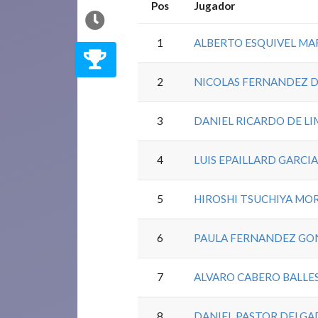
Pos
Jugador
1
ALBERTO ESQUIVEL MA
2
NICOLAS FERNANDEZ D
3
DANIEL RICARDO DE L
4
LUIS EPAILLARD GARCI
5
HIROSHI TSUCHIYA MO
6
PAULA FERNANDEZ GO
7
ALVARO CABERO BALLE
8
DANIEL PASTOR DELG