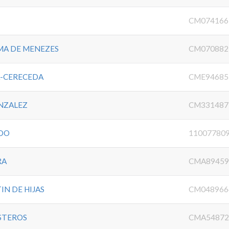
CM074166
IMA DE MENEZES
CM070882
A-CERECEDA
CME94685
NZALEZ
CM331487
ADO
11007780
RA
CMA89459
N DE HIJAS
CM048966
STEROS
CMA54872