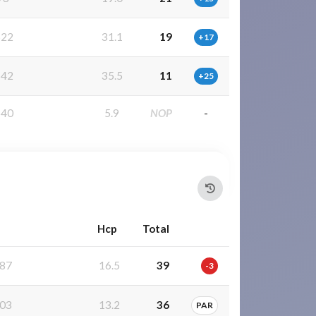
622
31.1
19
+17
642
35.5
11
+25
540
5.9
NOP
-
Hcp
Total
87
16.5
39
-3
03
13.2
36
PAR