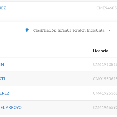
UEZ
CME94685
Clasificación Infantil Scratch Indistinta
Licencia
IN
CM6191081
STI
CM0195361
EREZ
CM4192536
TEL ARROYO
CM4196659