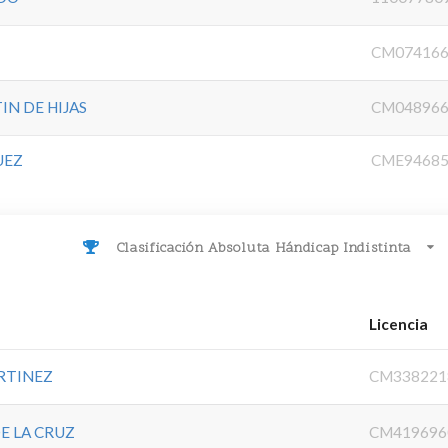
CM07416
N DE HIJAS
CM04896
UEZ
CME9468
Clasificación Absoluta Hándicap Indistinta
Licencia
RTINEZ
CM338221
E LA CRUZ
CM419696