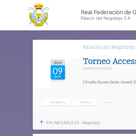
Real Federación de G
Palacio del Negralejo S A
Palacio del Negralejo
Torneo Access
dom
Stableford (Scratch)
09
NOV
Circuito Access Series Juvenil 
Caballeros
Señoras
C. Juvenil
PAL NEGRALEJO - Negralejo