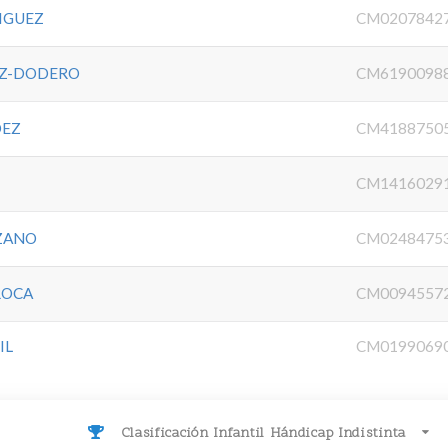
IGUEZ
CM0207842
EZ-DODERO
CM6190098
DEZ
CM4188750
CM1416029
NZANO
CM0248475
ROCA
CM0094557
IL
CM0199069
Clasificación Infantil Hándicap Indistinta