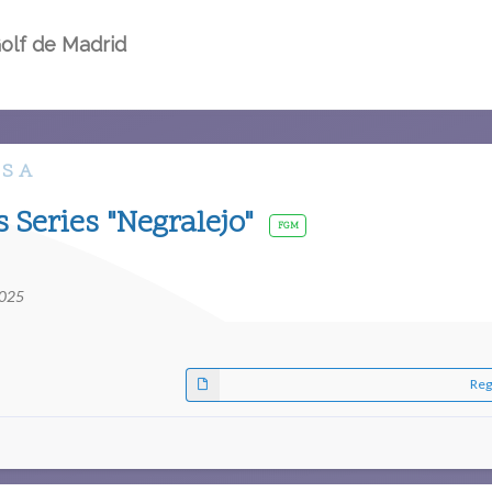
olf de Madrid
 S A
 Series "Negralejo"
FGM
2025
Reg