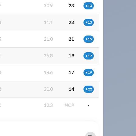
7
30.9
23
+13
8
11.1
23
+13
5
21.0
21
+15
1
35.8
19
+17
3
18.6
17
+19
2
30.0
14
+22
0
12.3
NOP
-