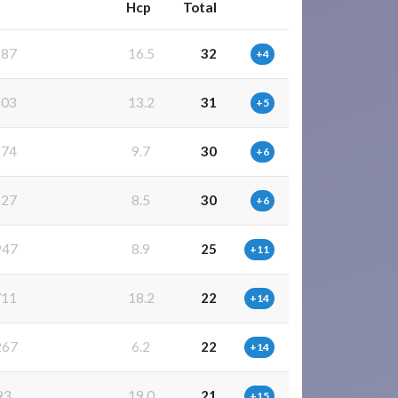
Hcp
Total
187
16.5
32
+4
603
13.2
31
+5
274
9.7
30
+6
527
8.5
30
+6
947
8.9
25
+11
711
18.2
22
+14
267
6.2
22
+14
93
19.0
21
+15