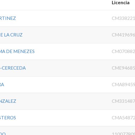
Licencia
RTINEZ
CM33822
E LA CRUZ
CM41969
IMA DE MENEZES
CM07088
A-CERECEDA
CME9468
RA
CMA8945
NZALEZ
CM33148
STEROS
CMA5487
ADO
11007780