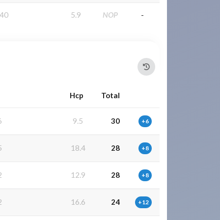
40
5.9
NOP
-
Hcp
Total
6
9.5
30
+6
5
18.4
28
+8
2
12.9
28
+8
2
16.6
24
+12