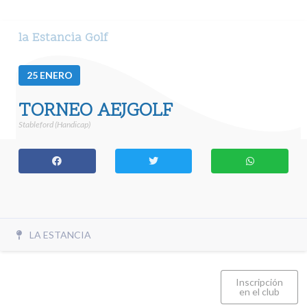
la Estancia Golf
25
ENERO
TORNEO AEJGOLF
Stableford (Handicap)
LA ESTANCIA
Inscripción
en el club