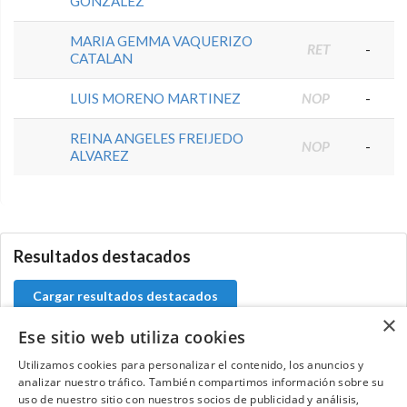
GONZALEZ
MARIA GEMMA VAQUERIZO
RET
-
CATALAN
LUIS MORENO MARTINEZ
NOP
-
REINA ANGELES FREIJEDO
NOP
-
ALVAREZ
5.9.46.1
Resultados destacados
Cargar resultados destacados
×
Ese sitio web utiliza cookies
Utilizamos cookies para personalizar el contenido, los anuncios y
analizar nuestro tráfico. También compartimos información sobre su
Contacta con el equipo de NextCaddy
uso de nuestro sitio con nuestros socios de publicidad y análisis,