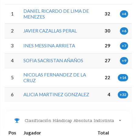
DANIEL RICARDO DE LIMA DE
1
32
+4
MENEZES
2
JAVIER CAZALLAS PERAL
30
+6
3
INES MESSINA ARRIETA
29
+7
4
SOFIA SACRISTAN AÑAÑOS
27
+9
NICOLAS FERNANDEZ DE LA
5
22
+14
CRUZ
6
ALICIA MARTINEZ GONZALEZ
4
+32
Clasificación Hándicap Absoluta Indistinta
Pos
Jugador
Total