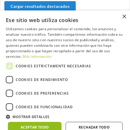
Cargar resultados destacados
×
Ese sitio web utiliza cookies
Utilizamos cookies para personalizar el contenido, los anuncios y
analizar nuestro tráfico. También compartimos información sobre su
Contacta con el equipo de NextCaddy
uso de nuestro sitio con nuestros socios de publicidad y análisis,
quienes pueden combinarla con otra información que les haya
Opina
Contacta
proporcionado o que hayan recopilado a partir del uso de sus
servicios.
Más información
COOKIES ESTRICTAMENTE NECESARIAS
COOKIES DE RENDIMIENTO
Trabaja con nosotros
COOKIES DE PREFERENCIAS
COOKIES DE FUNCIONALIDAD
MOSTRAR DETALLES
2026 ©NextCaddy.
Añade tu Widget NextCaddy
Política de Cookies
Política de Privacidad
ACEPTAR TODO
RECHAZAR TODO
Términos y Condiciones
Meteo ©AEMET
Meteo ©DarkSky