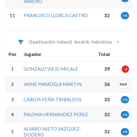
ARROYO
11
FRANCISCO LLORCA CASTRO
32
+4
Clasificación Infantil Scratch Indistinta
Pos
Jugador
Total
1
GONZALO VIEJO MICALE
39
-3
2
JAIME PARADELA MARTIN
36
PAR
3
CARLOS PEÑA TRIBALDOS
33
+3
4
PALOMA HERNANDEZ PEREZ
32
+4
ALVARO NIETO VAZQUEZ-
5
32
+4
DODERO