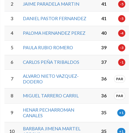
2
JAIME PARADELA MARTIN
41
-5
3
DANIEL PASTOR FERNANDEZ
41
-5
4
PALOMA HERNANDEZ PEREZ
40
-4
5
PAULA RUBIO ROMERO
39
-3
6
CARLOS PEÑA TRIBALDOS
37
-1
ALVARO NIETO VAZQUEZ-
7
36
PAR
DODERO
8
MIGUEL TARRERO CARRIL
36
PAR
HENAR PECHARROMAN
9
35
+1
CANALES
BARBARA JIMENA MARTEL
10
35
+1