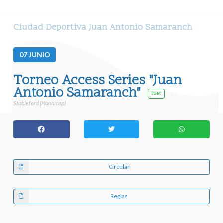
Ciudad Deportiva Juan Antonio Samaranch
07
JUNIO
Torneo Access Series "Juan
Antonio Samaranch"
FGM
Stableford (Handicap)
Circular
Reglas