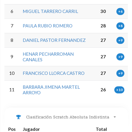
6
MIGUEL TARRERO CARRIL
30
+6
7
PAULA RUBIO ROMERO
28
+8
8
DANIEL PASTOR FERNANDEZ
27
+9
HENAR PECHARROMAN
9
27
+9
CANALES
10
FRANCISCO LLORCA CASTRO
27
+9
BARBARA JIMENA MARTEL
11
26
+10
ARROYO
Clasificación Scratch Absoluta Indistinta
Pos
Jugador
Total