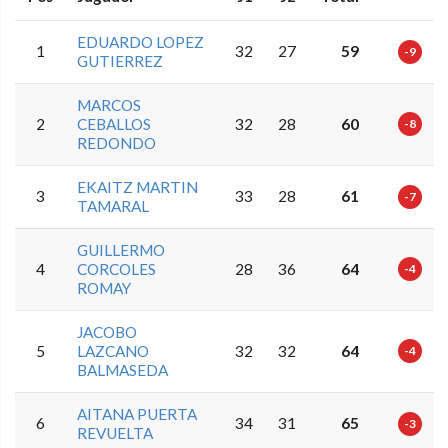
EDUARDO LOPEZ
1
32
27
59
-9
GUTIERREZ
MARCOS
2
CEBALLOS
32
28
60
-8
REDONDO
EKAITZ MARTIN
3
33
28
61
-7
TAMARAL
GUILLERMO
4
CORCOLES
28
36
64
-4
ROMAY
JACOBO
5
LAZCANO
32
32
64
-4
BALMASEDA
AITANA PUERTA
6
34
31
65
-3
REVUELTA