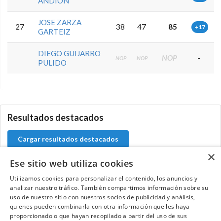
ANDION
JOSE ZARZA
27
38
47
85
+17
GARTEIZ
DIEGO GUIJARRO
NOP
-
NOP
NOP
PULIDO
0.0.0
Resultados destacados
Cargar resultados destacados
×
Ese sitio web utiliza cookies
Utilizamos cookies para personalizar el contenido, los anuncios y
Contacta con el equipo de NextCaddy
analizar nuestro tráfico. También compartimos información sobre su
uso de nuestro sitio con nuestros socios de publicidad y análisis,
quienes pueden combinarla con otra información que les haya
Opina
Contacta
proporcionado o que hayan recopilado a partir del uso de sus