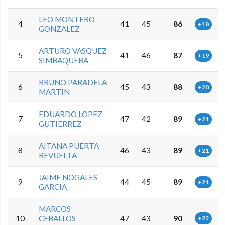
LEO MONTERO
4
41
45
86
+18
GONZALEZ
ARTURO VASQUEZ
5
41
46
87
+19
SIMBAQUEBA
BRUNO PARADELA
6
45
43
88
+20
MARTIN
EDUARDO LOPEZ
7
47
42
89
+21
GUTIERREZ
AITANA PUERTA
8
46
43
89
+21
REVUELTA
JAIME NOGALES
9
44
45
89
+21
GARCIA
MARCOS
10
CEBALLOS
47
43
90
+22