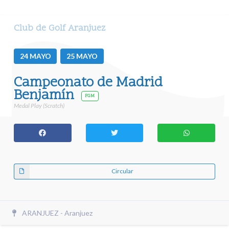
Club de Golf Aranjuez
24
MAYO
25
MAYO
Campeonato de Madrid
Benjamín
FGM
Medal Play (Scratch)
Circular
ARANJUEZ - Aranjuez