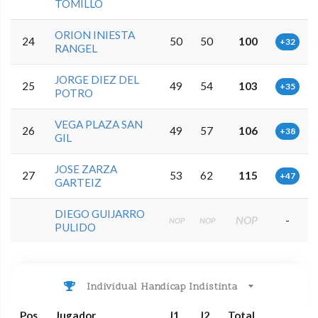
TOMILLO
ORION INIESTA
24
50
50
100
+32
RANGEL
JORGE DIEZ DEL
25
49
54
103
+35
POTRO
VEGA PLAZA SAN
26
49
57
106
+38
GIL
JOSE ZARZA
27
53
62
115
+47
GARTEIZ
DIEGO GUIJARRO
NOP
-
NOP
NOP
PULIDO
Individual Handicap Indistinta
Pos
Jugador
J1
J2
Total