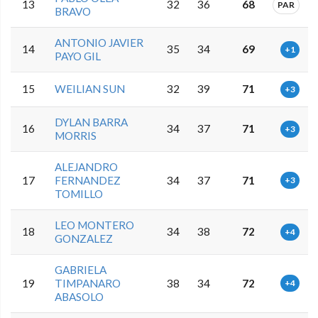
13
32
36
68
PAR
BRAVO
ANTONIO JAVIER
14
35
34
69
+1
PAYO GIL
15
WEILIAN SUN
32
39
71
+3
DYLAN BARRA
16
34
37
71
+3
MORRIS
ALEJANDRO
17
FERNANDEZ
34
37
71
+3
TOMILLO
LEO MONTERO
18
34
38
72
+4
GONZALEZ
GABRIELA
19
TIMPANARO
38
34
72
+4
ABASOLO