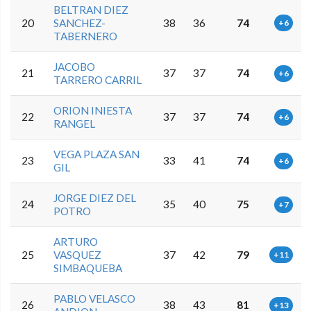
BELTRAN DIEZ
20
SANCHEZ-
38
36
74
+6
TABERNERO
JACOBO
21
37
37
74
+6
TARRERO CARRIL
ORION INIESTA
22
37
37
74
+6
RANGEL
VEGA PLAZA SAN
23
33
41
74
+6
GIL
JORGE DIEZ DEL
24
35
40
75
+7
POTRO
ARTURO
25
VASQUEZ
37
42
79
+11
SIMBAQUEBA
PABLO VELASCO
26
38
43
81
+13