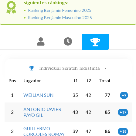
siguientes ránkings:
Ranking Benjamín Femenino 2025
Ranking Benjamín Masculino 2025
Individual Scratch Indistinta
Pos
Jugador
J1
J2
Total
1
WEILIAN SUN
35
42
77
+9
ANTONIO JAVIER
2
43
42
85
+17
PAYO GIL
GUILLERMO
3
39
47
86
+18
CORCOLES ROMAY