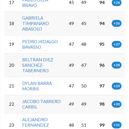
17
45
49
94
+26
BRAVO
GABRIELA
18
TIMPANARO
49
45
94
+26
ABASOLO
PEDRO HIDALGO
19
47
48
95
+27
BAVASSO
BELTRAN DIEZ
20
SANCHEZ-
49
47
96
+28
TABERNERO
DYLAN BARRA
21
47
50
97
+29
MORRIS
JACOBO TARRERO
22
49
49
98
+30
CARRIL
ALEJANDRO
23
FERNANDEZ
48
51
99
+31