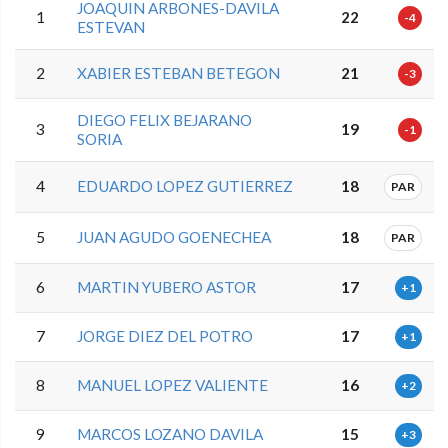
JOAQUIN ARBONES-DAVILA
1
22
-4
ESTEVAN
2
XABIER ESTEBAN BETEGON
21
-3
DIEGO FELIX BEJARANO
3
19
-1
SORIA
4
EDUARDO LOPEZ GUTIERREZ
18
PAR
5
JUAN AGUDO GOENECHEA
18
PAR
6
MARTIN YUBERO ASTOR
17
+1
7
JORGE DIEZ DEL POTRO
17
+1
8
MANUEL LOPEZ VALIENTE
16
+2
9
MARCOS LOZANO DAVILA
15
+3