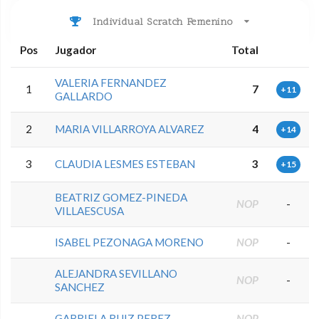
Individual Scratch Femenino
Pos
Jugador
Total
VALERIA FERNANDEZ
1
7
+11
GALLARDO
2
MARIA VILLARROYA ALVAREZ
4
+14
3
CLAUDIA LESMES ESTEBAN
3
+15
BEATRIZ GOMEZ-PINEDA
NOP
-
VILLAESCUSA
ISABEL PEZONAGA MORENO
NOP
-
ALEJANDRA SEVILLANO
NOP
-
SANCHEZ
GABRIELA RUIZ PEREZ
NOP
-