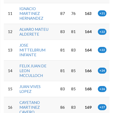
IGNACIO
11
MARTINEZ
87
76
163
+21
HERNANDEZ
ALVARO MATEU
12
83
81
164
+22
ALDERETE
JOSE
13
MITTELBRUM
81
83
164
+22
INFANTE
FELIX JUAN DE
14
LEON
81
85
166
+24
MCCULLOCH
JUAN VIVES
15
83
85
168
+26
LOPEZ
CAYETANO
16
MARTINEZ
86
83
169
+27
CAVERO