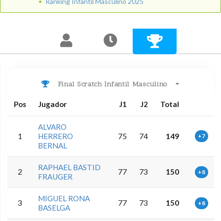
Ranking Infantil Masculino 2025
Final Scratch Infantil Masculino
Pos
Jugador
J1
J2
Total
ALVARO
1
HERRERO
75
74
149
+7
BERNAL
RAPHAEL BASTID
2
77
73
150
+8
FRAUGER
MIGUEL RONA
3
77
73
150
+8
BASELGA