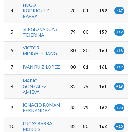
HUGO
4
RODRIGUEZ
78
81
159
+17
BARBA
SERGIO VARGAS
5
79
80
159
+17
TEJERINA
VICTOR
6
80
80
160
+18
MINGHUI JIANG
7
IVAN RUIZ LOPEZ
80
81
161
+19
MARIO
8
GONZALEZ
82
79
161
+19
AMIEVA
IGNACIO ROMAN
9
83
79
162
+20
FERNANDEZ
LUCAS BARRA
10
82
80
162
+20
MORRIS