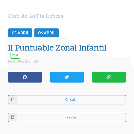
Club de Golf la Dehesa
05
ABRIL
06
ABRIL
II Puntuable Zonal Infantil
FGM
Medal Play (Scratch)
Circular
Reglas