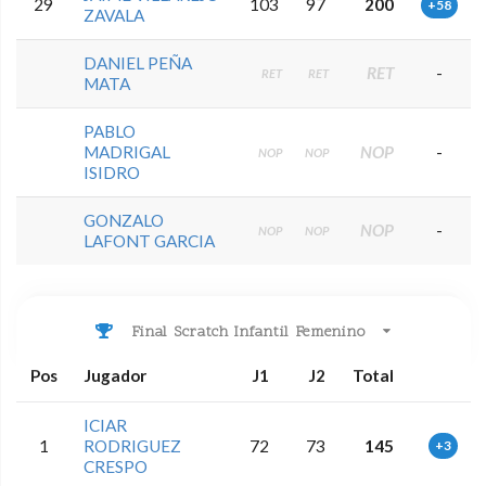
29
103
97
200
+58
ZAVALA
DANIEL PEÑA
RET
-
RET
RET
MATA
PABLO
MADRIGAL
NOP
-
NOP
NOP
ISIDRO
GONZALO
NOP
-
NOP
NOP
LAFONT GARCIA
Final Scratch Infantil Femenino
Pos
Jugador
J1
J2
Total
ICIAR
1
RODRIGUEZ
72
73
145
+3
CRESPO