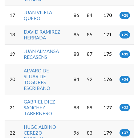
JUAN VILELA
17
86
84
170
+28
QUERO
DAVID RAMIREZ
18
86
85
171
+29
HERRADA
JUAN ALMANSA
19
88
87
175
+33
RECASENS
ALVARO DE
SITJAR DE
20
84
92
176
+34
TOGORES
ESCRIBANO
GABRIEL DIEZ
21
SANCHEZ-
88
89
177
+35
TABERNERO
HUGO ALBINO
22
CEREZO
96
83
179
+37