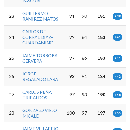
PASCUAL
GUILLERMO
23
91
90
181
+39
RAMIREZ MATOS
CARLOS DE
24
CORRAL DIAZ-
99
84
183
+41
GUARDAMINO
JAIME TORROBA
25
97
86
183
+41
CERVERA
JORGE
26
93
91
184
+42
REGALADO LARA
CARLOS PEÑA
27
97
93
190
+48
TRIBALDOS
GONZALO VIEJO
28
100
97
197
+55
MICALE
JAIME VILLAREJO