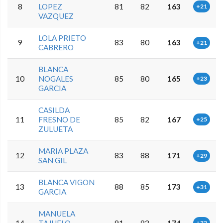
8
LOPEZ
81
82
163
+21
VAZQUEZ
LOLA PRIETO
9
83
80
163
+21
CABRERO
BLANCA
10
NOGALES
85
80
165
+23
GARCIA
CASILDA
11
FRESNO DE
85
82
167
+25
ZULUETA
MARIA PLAZA
12
83
88
171
+29
SAN GIL
BLANCA VIGON
13
88
85
173
+31
GARCIA
MANUELA
14
TAJUELO
91
83
174
+32