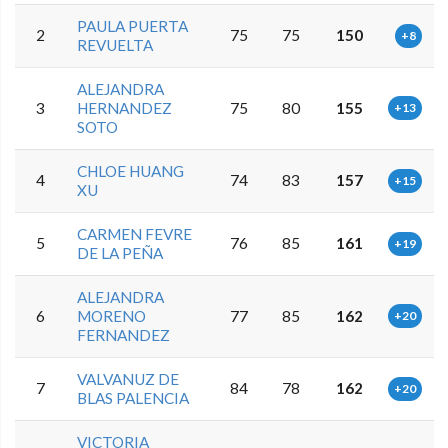
PAULA PUERTA
2
75
75
150
+8
REVUELTA
ALEJANDRA
3
HERNANDEZ
75
80
155
+13
SOTO
CHLOE HUANG
4
74
83
157
+15
XU
CARMEN FEVRE
5
76
85
161
+19
DE LA PEÑA
ALEJANDRA
6
MORENO
77
85
162
+20
FERNANDEZ
VALVANUZ DE
7
84
78
162
+20
BLAS PALENCIA
VICTORIA