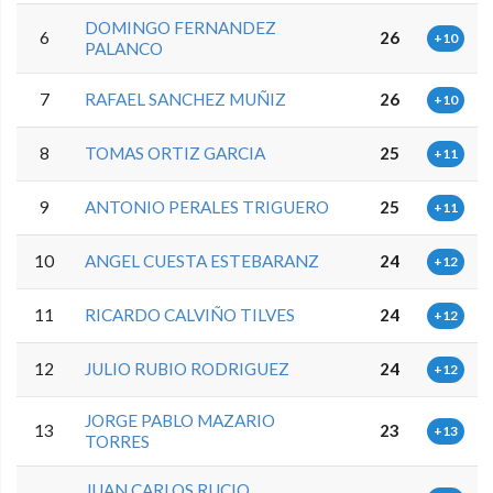
DOMINGO FERNANDEZ
6
26
+10
PALANCO
7
RAFAEL SANCHEZ MUÑIZ
26
+10
8
TOMAS ORTIZ GARCIA
25
+11
9
ANTONIO PERALES TRIGUERO
25
+11
10
ANGEL CUESTA ESTEBARANZ
24
+12
11
RICARDO CALVIÑO TILVES
24
+12
12
JULIO RUBIO RODRIGUEZ
24
+12
JORGE PABLO MAZARIO
13
23
+13
TORRES
JUAN CARLOS RUCIO