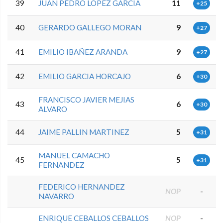
39
JUAN PEDRO LOPEZ GARCIA
11
+25
40
GERARDO GALLEGO MORAN
9
+27
41
EMILIO IBAÑEZ ARANDA
9
+27
42
EMILIO GARCIA HORCAJO
6
+30
FRANCISCO JAVIER MEJIAS
43
6
+30
ALVARO
44
JAIME PALLIN MARTINEZ
5
+31
MANUEL CAMACHO
45
5
+31
FERNANDEZ
FEDERICO HERNANDEZ
NOP
-
NAVARRO
ENRIQUE CEBALLOS CEBALLOS
NOP
-