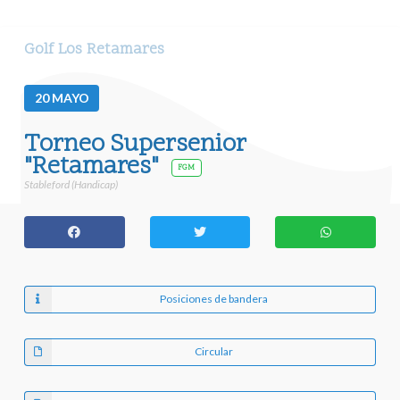
Golf Los Retamares
20
MAYO
Torneo Supersenior
"Retamares"
FGM
Stableford (Handicap)
Posiciones de bandera
Circular