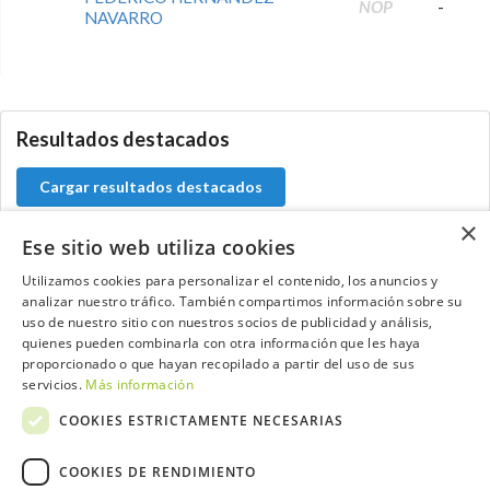
NOP
-
NAVARRO
0.0.0
Resultados destacados
Cargar resultados destacados
×
Ese sitio web utiliza cookies
Utilizamos cookies para personalizar el contenido, los anuncios y
Contacta con el equipo de NextCaddy
analizar nuestro tráfico. También compartimos información sobre su
uso de nuestro sitio con nuestros socios de publicidad y análisis,
Opina
Contacta
quienes pueden combinarla con otra información que les haya
proporcionado o que hayan recopilado a partir del uso de sus
servicios.
Más información
COOKIES ESTRICTAMENTE NECESARIAS
COOKIES DE RENDIMIENTO
Trabaja con nosotros