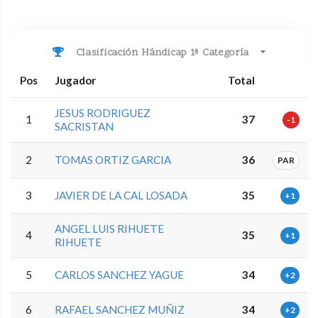
Clasificación Hándicap 1ª Categoría
Pos
Jugador
Total
JESUS RODRIGUEZ
1
37
-1
SACRISTAN
2
TOMAS ORTIZ GARCIA
36
PAR
3
JAVIER DE LA CAL LOSADA
35
+1
ANGEL LUIS RIHUETE
4
35
+1
RIHUETE
5
CARLOS SANCHEZ YAGUE
34
+2
6
RAFAEL SANCHEZ MUÑIZ
34
+2