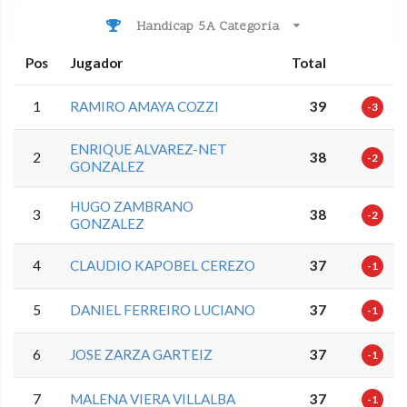
Handicap 5A Categoria
Pos
Jugador
Total
1
RAMIRO AMAYA COZZI
39
-3
ENRIQUE ALVAREZ-NET
2
38
-2
GONZALEZ
HUGO ZAMBRANO
3
38
-2
GONZALEZ
4
CLAUDIO KAPOBEL CEREZO
37
-1
5
DANIEL FERREIRO LUCIANO
37
-1
6
JOSE ZARZA GARTEIZ
37
-1
7
MALENA VIERA VILLALBA
37
-1