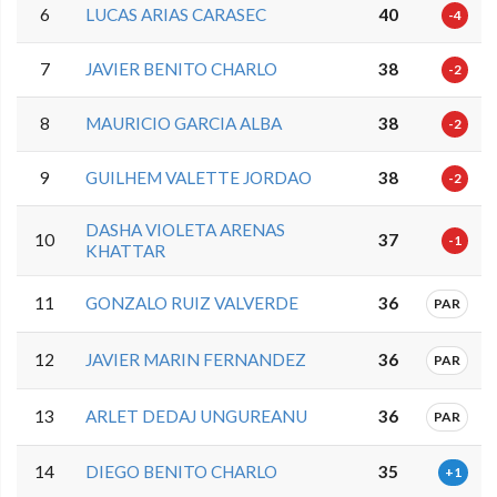
6
LUCAS ARIAS CARASEC
40
-4
7
JAVIER BENITO CHARLO
38
-2
8
MAURICIO GARCIA ALBA
38
-2
9
GUILHEM VALETTE JORDAO
38
-2
DASHA VIOLETA ARENAS
10
37
-1
KHATTAR
11
GONZALO RUIZ VALVERDE
36
PAR
12
JAVIER MARIN FERNANDEZ
36
PAR
13
ARLET DEDAJ UNGUREANU
36
PAR
14
DIEGO BENITO CHARLO
35
+1