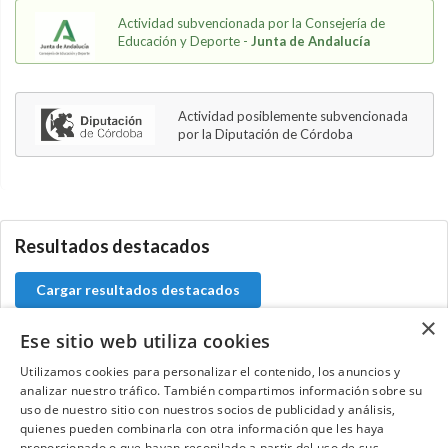
Actividad subvencionada por la Consejería de
Educación y Deporte -
Junta de Andalucía
Actividad posiblemente subvencionada
por la Diputación de Córdoba
5.9.46.1
Resultados destacados
Cargar resultados destacados
×
Ese sitio web utiliza cookies
Utilizamos cookies para personalizar el contenido, los anuncios y
Contacta con el equipo de NextCaddy
analizar nuestro tráfico. También compartimos información sobre su
uso de nuestro sitio con nuestros socios de publicidad y análisis,
quienes pueden combinarla con otra información que les haya
Opina
Contacta
proporcionado o que hayan recopilado a partir del uso de sus