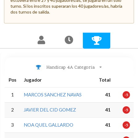
estuviera entre 27 y 40 jugadores/as, se jugaría en un solo
turno. Si los inscritos superaran los 40 jugadores/as, habría
dos turnos de salida.
Handicap 4A Categoria
Pos
Jugador
Total
1
MARCOS SANCHEZ NAVAS
41
-5
2
JAVIER DEL CID GOMEZ
41
-5
3
NOA QUEL GALLARDO
41
-5