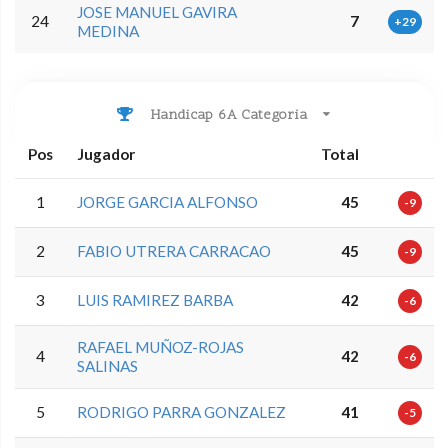
JOSE MANUEL GAVIRA
24
7
+29
MEDINA
Handicap 6A Categoria
Pos
Jugador
Total
1
JORGE GARCIA ALFONSO
45
-9
2
FABIO UTRERA CARRACAO
45
-9
3
LUIS RAMIREZ BARBA
42
-6
RAFAEL MUÑOZ-ROJAS
4
42
-6
SALINAS
5
RODRIGO PARRA GONZALEZ
41
-5