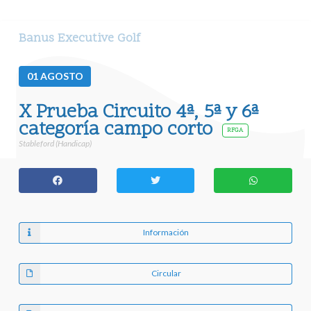
Banus Executive Golf
01
AGOSTO
X Prueba Circuito 4ª, 5ª y 6ª
categoría campo corto
RFGA
Stableford (Handicap)
Información
Circular