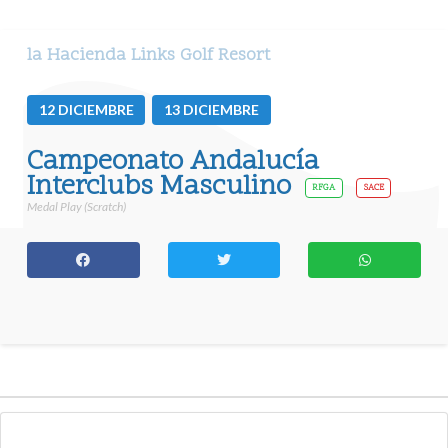
la Hacienda Links Golf Resort
12
DICIEMBRE
13
DICIEMBRE
Campeonato Andalucía
Interclubs Masculino
RFGA
SACE
Medal Play (Scratch)