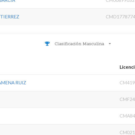
GARCIA
CM00899032
TIERREZ
CMD177877
Clasificación Masculina
Licenc
AMENA RUIZ
CM419
CMF24
CMA84
CM021