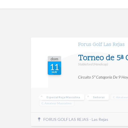
Forus Golf Las Rejas
Torneo de 5ª 
dom
Stableford (Handicap)
11
MAY
Circuito 5ª Categoría De 9 Ho
Especial Roja Masculina
Señoras
C. Amateu
C. Amateur Masculino
FORUS GOLF LAS REJAS - Las Rejas