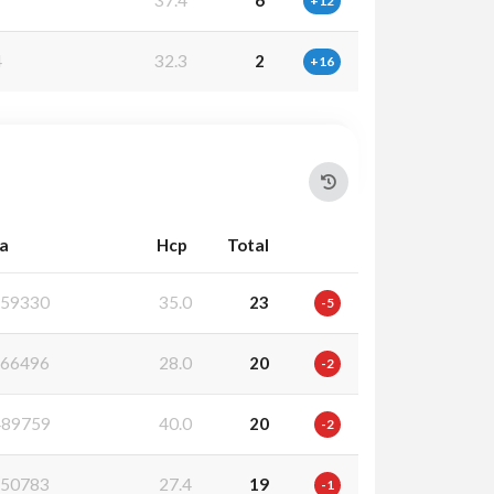
37.4
6
+12
4
32.3
2
+16
ia
Hcp
Total
59330
35.0
23
-5
66496
28.0
20
-2
89759
40.0
20
-2
50783
27.4
19
-1