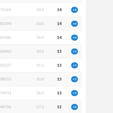
75569
34.5
14
+4
80398
33.0
14
+4
69586
36.0
14
+4
04983
30.5
13
+5
03227
31.5
13
+5
08055
30.8
13
+5
58951
36.0
13
+5
48706
27.3
12
+6