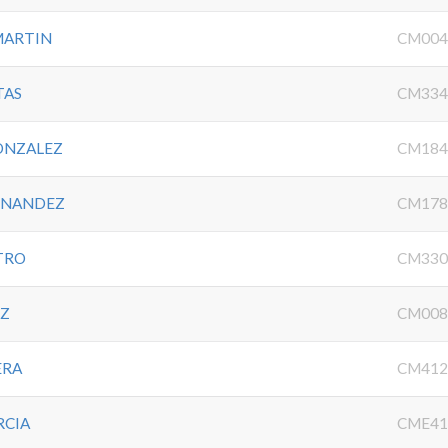
MARTIN
CM004
TAS
CM334
ONZALEZ
CM184
RNANDEZ
CM178
TRO
CM330
EZ
CM008
ERA
CM412
RCIA
CME41