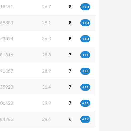
18491
26.7
8
+10
69383
29.1
8
+10
73894
36.0
8
+10
81816
28.8
7
+11
91067
28.9
7
+11
55923
31.4
7
+11
01423
33.9
7
+11
84785
28.4
6
+12