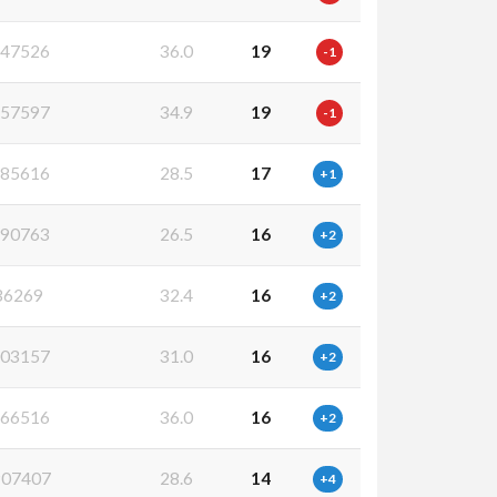
47526
36.0
19
-1
57597
34.9
19
-1
85616
28.5
17
+1
90763
26.5
16
+2
36269
32.4
16
+2
03157
31.0
16
+2
66516
36.0
16
+2
07407
28.6
14
+4