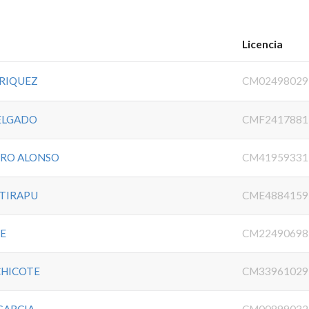
Licencia
NRIQUEZ
CM02498029
ELGADO
CMF2417881
RRO ALONSO
CM41959331
 TIRAPU
CME4884159
TE
CM22490698
CHICOTE
CM33961029