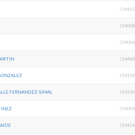
CM415
CM008
CM004
MARTIN
CMA89
GONZALEZ
CM339
ALLE FERNANDEZ-SIMAL
CM339
TINEZ
CM004
AIDE
CM414