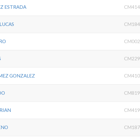
EZ ESTRADA
CM414
 LUCAS
CM184
ERO
CM002
S
CM229
MEZ GONZALEZ
CM410
DO
CM819
RIAN
CM419
ENO
CM187