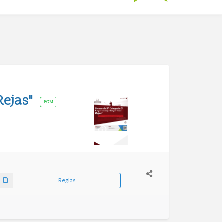
Rejas"
FGM
Reglas