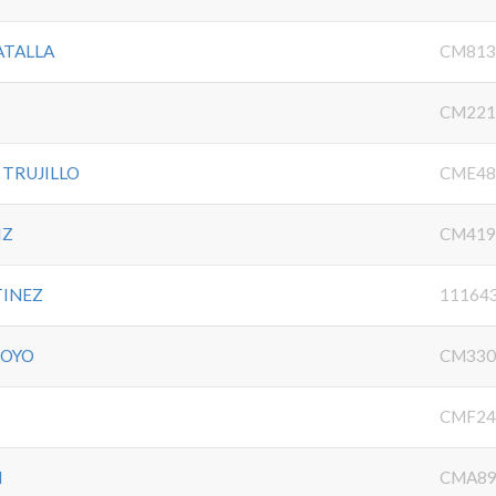
ATALLA
CM813
CM221
TRUJILLO
CME48
IZ
CM419
TINEZ
11164
ROYO
CM330
CMF24
N
CMA89