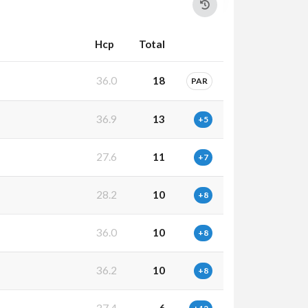
Hcp
Total
36.0
18
PAR
36.9
13
+5
27.6
11
+7
28.2
10
+8
36.0
10
+8
36.2
10
+8