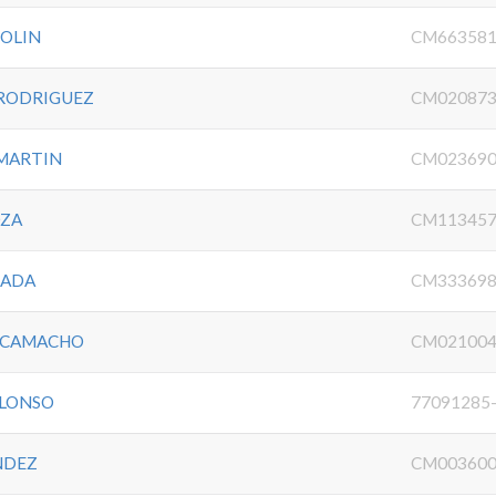
TOLIN
CM663581
 RODRIGUEZ
CM020873
 MARTIN
CM023690
OZA
CM113457
SADA
CM333698
A CAMACHO
CM021004
ALONSO
77091285
NDEZ
CM003600