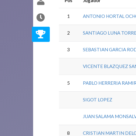
Pos
Jugador
1
ANTONIO HORTAL OC
2
SANTIAGO LUNA TORR
3
SEBASTIAN GARCIA RO
VICENTE BLAZQUEZ S
5
PABLO HERRERIA RAMI
SIGOT LOPEZ
JUAN SALAMA MONSAL
8
CRISTIAN MARTIN DE