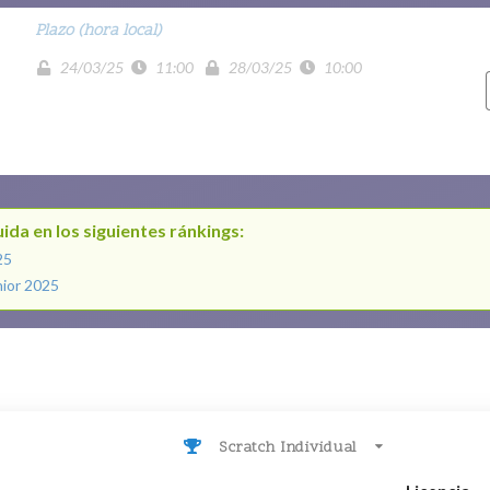
Plazo (hora local)
24/03/25
11:00
28/03/25
10:00
ida en los siguientes ránkings:
25
nior 2025
Scratch Individual