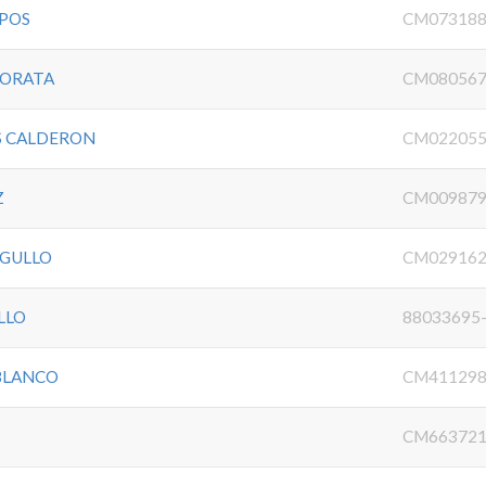
POS
CM073188
MORATA
CM080567
S CALDERON
CM022055
Z
CM00987
AGULLO
CM02916
LLO
88033695
BLANCO
CM41129
CM663721