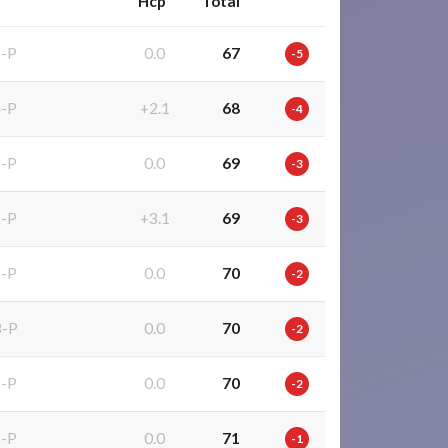
Hcp
Total
-P
0.0
67
-5
-P
+2.1
68
-4
-P
0.0
69
-3
-P
+3.1
69
-3
-P
0.0
70
-2
-P
0.0
70
-2
-P
0.0
70
-2
-P
0.0
71
-1