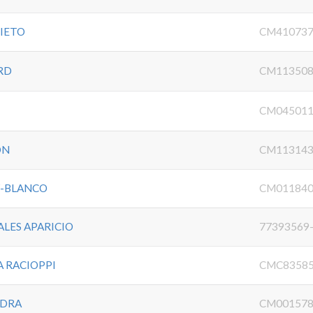
NIETO
CM410737
RD
CM113508
CM045011
ON
CM113143
Z-BLANCO
CM011840
LES APARICIO
77393569
A RACIOPPI
CMC83585
EDRA
CM001578