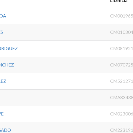
Licencia
HOA
CM001965
ES
CM010304
DRIGUEZ
CM081921
ANCHEZ
CM070725
REZ
CM521271
CMA83438
VE
CM023006
LGADO
CM223191