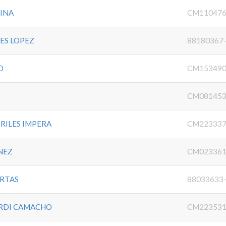
INA
CM110476
ES LOPEZ
88180367
O
CM153490
CM081453
RILES IMPERA
CM223337
NEZ
CM023361
RTAS
88033633
ERDI CAMACHO
CM223531