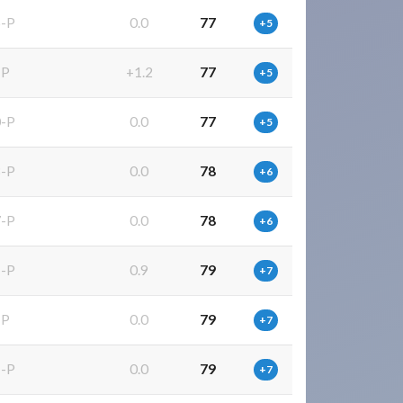
-P
0.0
77
+5
-P
+1.2
77
+5
-P
0.0
77
+5
-P
0.0
78
+6
-P
0.0
78
+6
-P
0.9
79
+7
-P
0.0
79
+7
-P
0.0
79
+7