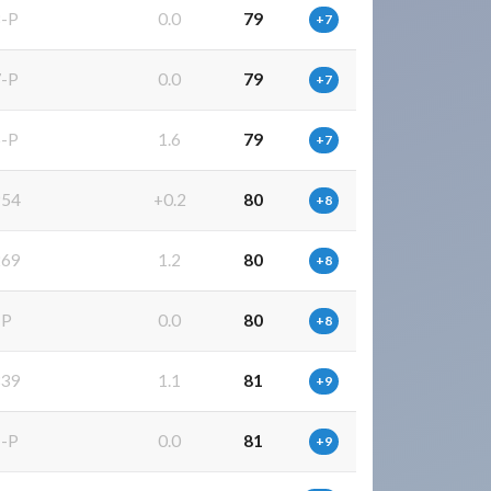
-P
0.0
79
+7
-P
0.0
79
+7
-P
1.6
79
+7
954
+0.2
80
+8
269
1.2
80
+8
-P
0.0
80
+8
839
1.1
81
+9
-P
0.0
81
+9