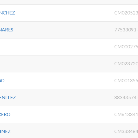
ANCHEZ
CM020523
NARES
77533091
CM000275
CM023720
GO
CM001355
ENITEZ
88343574
RERO
CM613341
TINEZ
CM333484