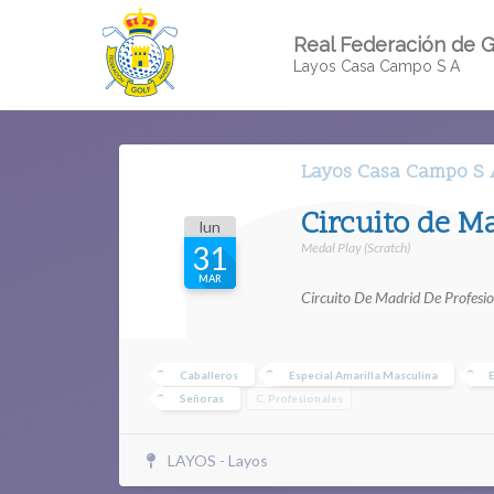
Real Federación de G
Layos Casa Campo S A
Layos Casa Campo S 
Circuito de M
lun
Medal Play (Scratch)
31
MAR
Circuito De Madrid De Profesi
Caballeros
Especial Amarilla Masculina
E
Señoras
C. Profesionales
LAYOS - Layos