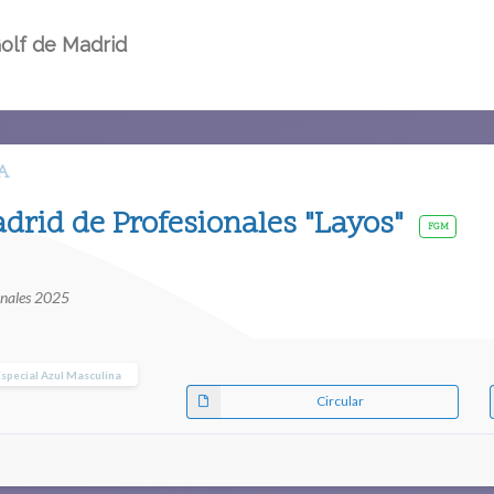
olf de Madrid
A
adrid de Profesionales "Layos"
FGM
onales 2025
special Azul Masculina
Circular