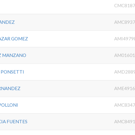
CMC8187
NANDEZ
AMC8937
CAZAR GOMEZ
AMI4979
EZ MANZANO
AM01601
 PONSETTI
AMD288
ERNANDEZ
AME4916
POLLONI
AMC8347
IA FUENTES
AMC8491