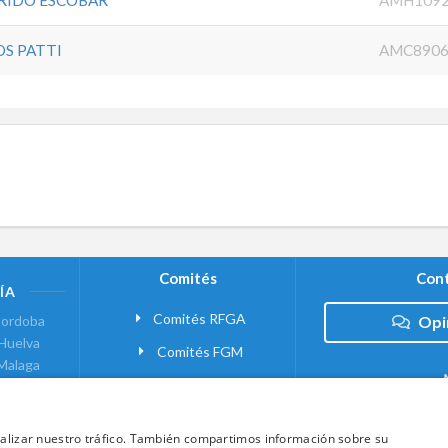
OS PATTI
AMC8906
Comités
Cont
ÍA
Comités RFGA
ordoba
Opi
Huelva
Comités FGM
Malaga
ranada
VANTE
analizar nuestro tráfico. También compartimos información sobre su