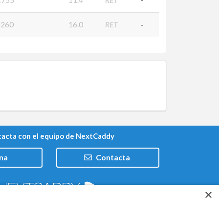
260
16.0
RET
-
acta con el equipo de NextCaddy
na
Contacta
×