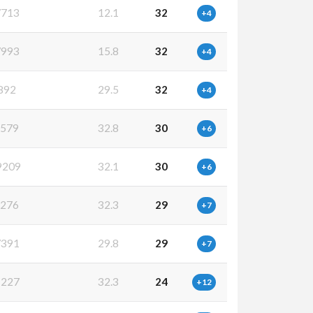
713
12.1
32
+4
993
15.8
32
+4
892
29.5
32
+4
579
32.8
30
+6
9209
32.1
30
+6
276
32.3
29
+7
391
29.8
29
+7
227
32.3
24
+12