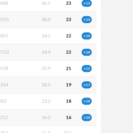
048
36.5
23
+13
010
38.0
23
+13
807
34.5
22
+14
9533
34.4
22
+14
978
35.9
21
+15
344
28.3
19
+17
282
23.2
18
+18
212
36.0
16
+20
755
11.4
RET
-