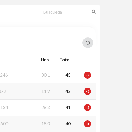
Hcp
Total
246
30.1
43
-7
072
11.9
42
-6
134
28.3
41
-5
600
18.0
40
-4