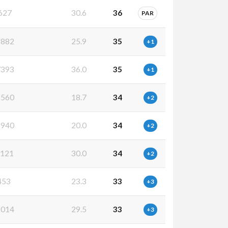
627
30.6
36
PAR
882
25.9
35
+1
393
36.0
35
+1
560
18.7
34
+2
940
20.0
34
+2
121
30.0
34
+2
453
23.3
33
+3
014
29.5
33
+3