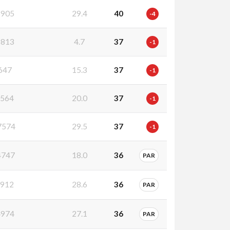
905
29.4
40
-4
813
4.7
37
-1
647
15.3
37
-1
564
20.0
37
-1
7574
29.5
37
-1
747
18.0
36
PAR
912
28.6
36
PAR
974
27.1
36
PAR