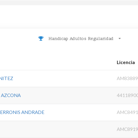
Handicap Adultos Regularidad
Licencia
NITEZ
AM83889
A AZCONA
4411890
PERRONIS ANDRADE
AMC8491
AMC8919