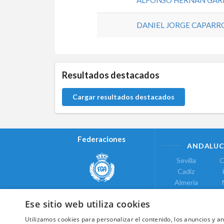
DANIEL JORGE CAPARR
5.9.46.1
Resultados destacados
Cargar resultados destacados
Federaciones
ANDALUC
Sevilla
C
Cadiz
Almeria
Real Federación Andaluza de
Jaen
G
Golf
Ese sitio web utiliza cookies
ÁREA DE LE
Utilizamos cookies para personalizar el contenido, los anuncios y 
Valencia