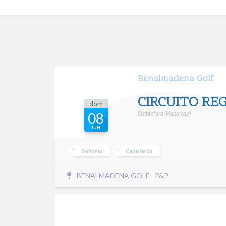
Benalmadena Golf
CIRCUITO RE
dom
Stableford (Handicap)
08
JUN
Señoras
Caballeros
BENALMADENA GOLF - P&P