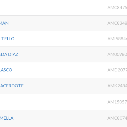
AMC8475
OMAN
AMC8348
 TELLO
AMI5884
EDA DIAZ
AM00980
LASCO
AMD207
SACERDOTE
AMK2484
AM15057
 MELLA
AMC8074