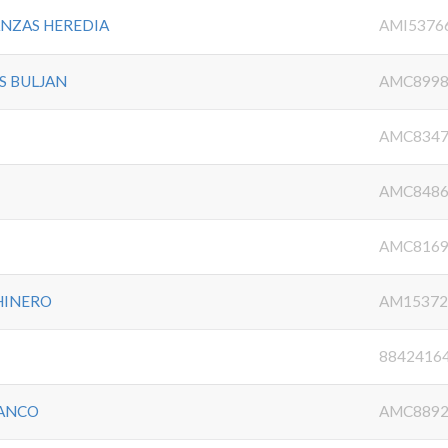
NZAS HEREDIA
AMI5376
S BULJAN
AMC8998
AMC8347
AMC8486
AMC8169
HINERO
AM15372
8842416
LANCO
AMC8892