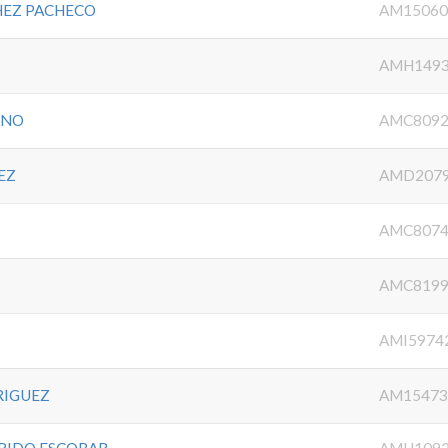
HEZ PACHECO
AM15060
AMH1493
ENO
AMC8092
EZ
AMD207
AMC8074
AMC8199
AMI5974
RIGUEZ
AM15473
RIDO ESCOBAR
AMH1092