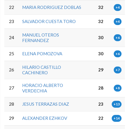
22
MARIA RODRIGUEZ DOBLAS
32
+4
23
SALVADOR CUESTA TORO
32
+4
MANUEL OTEROS
24
30
+6
FERNANDEZ
25
ELENA POMOZOVA
30
+6
HILARIO CASTILLO
26
29
+7
CACHINERO
HORACIO ALBERTO
27
28
+8
VERDECHIA
28
JESUS TERRAZAS DIAZ
23
+13
29
ALEXANDER EZHKOV
22
+14