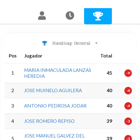
Handicap General
Pos
Jugador
Total
MARIA INMACULADA LANZAS
1
45
-9
HEREDIA
2
JOSE MUINELO AGUILERA
40
-4
3
ANTONIO PEDROSA JODAR
40
-4
4
JOSE ROMERO REPISO
39
-3
JOSE MANUEL GALVEZ DEL
5
39
-3