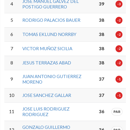
JOSE MANUEL GALVEZ DEL
4
39
-3
POSTIGO GUERRERO
5
RODRIGO PALACIOS BAUER
38
-2
6
TOMAS EKLUND NORRBY
38
-2
7
VICTOR MUÑOZ SICILIA
38
-2
8
JESUS TERRAZAS ABAD
38
-2
JUAN ANTONIO GUTIERREZ
9
37
-1
MORENO
10
JOSE SANCHEZ GALLAR
37
-1
JOSE LUIS RODRIGUEZ
11
36
PAR
RODRIGUEZ
GONZALO GUILLERMO
12
36
PAR