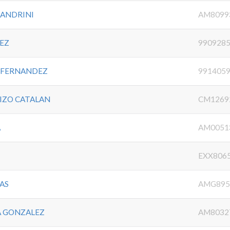
SANDRINI
AM8099
EZ
990928
S FERNANDEZ
991405
IZO CATALAN
CM1269
A
AM0051
EXX806
AS
AMG895
 GONZALEZ
AM8032