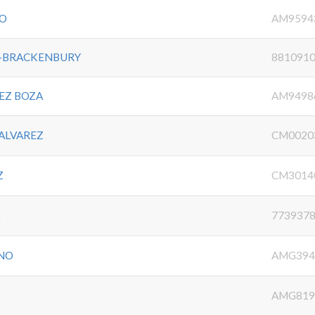
JO
AM9594
O-BRACKENBURY
881091
EZ BOZA
AM9498
ALVAREZ
CM0020
Z
CM3014
A
773937
ENO
AMG394
O
AMG819