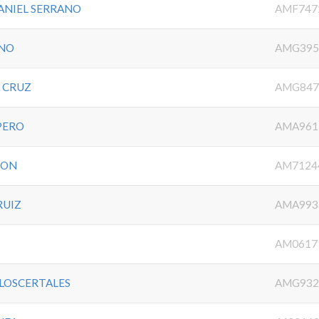
ANIEL SERRANO
AMF747
ENO
AMG395
A CRUZ
AMG847
PERO
AMA961
CON
AM7124
RUIZ
AMA993
AM0617
LOSCERTALES
AMG932