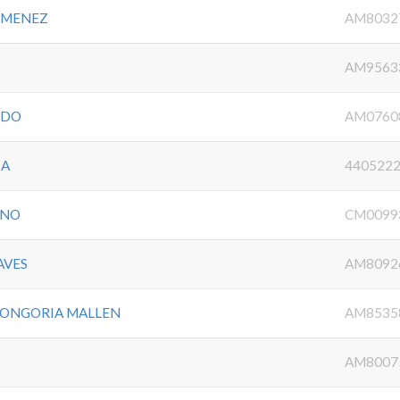
JIMENEZ
AM8032
AM9563
RDO
AM0760
IA
440522
INO
CM0099
AVES
AM8092
LONGORIA MALLEN
AM8535
AM8007