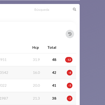
Hcp
Total
2951
31.9
48
-12
3542
16.0
42
-6
7022
20.0
41
-5
1987
21.3
38
-2