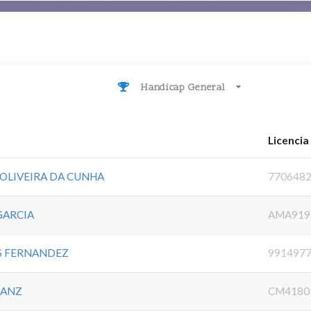
Handicap General
Licencia
OLIVEIRA DA CUNHA
770648
GARCIA
AMA919
ES FERNANDEZ
991497
RANZ
CM4180