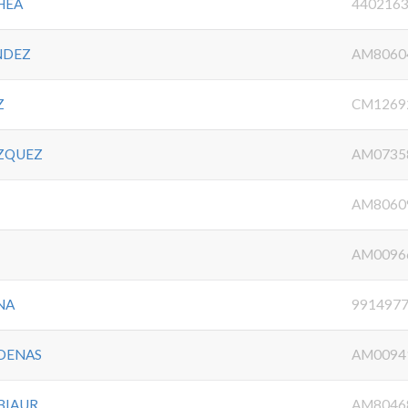
HEA
440216
NDEZ
AM8060
Z
CM1269
ZQUEZ
AM0735
AM8060
AM0096
NA
991497
RDENAS
AM0094
BIAUR
AM8046