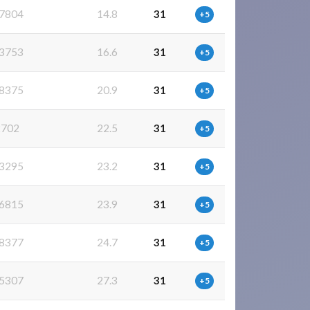
7804
14.8
31
+5
3753
16.6
31
+5
8375
20.9
31
+5
2702
22.5
31
+5
3295
23.2
31
+5
6815
23.9
31
+5
8377
24.7
31
+5
5307
27.3
31
+5