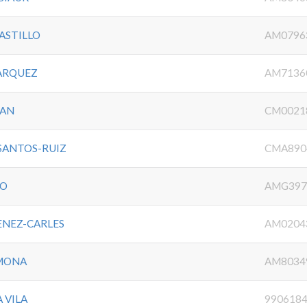
ASTILLO
AM0796
MARQUEZ
AM7136
HAN
CM0021
SANTOS-RUIZ
CMA890
IO
AMG397
ENEZ-CARLES
AM0204
RMONA
AM8034
 VILA
990618