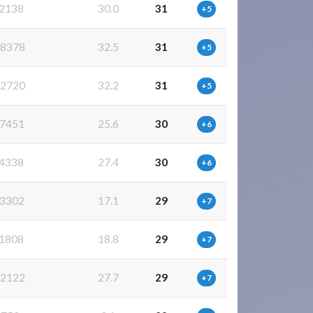
2138
30.0
31
+5
8378
32.5
31
+5
2720
32.2
31
+5
7451
25.6
30
+6
4338
27.4
30
+6
3302
17.1
29
+7
1808
18.8
29
+7
2122
27.7
29
+7