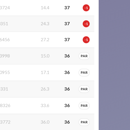
3724
14.4
37
-1
0351
24.3
37
-1
6456
27.2
37
-1
3998
15.0
36
PAR
0955
17.1
36
PAR
8331
26.3
36
PAR
8326
33.6
36
PAR
3772
36.0
36
PAR