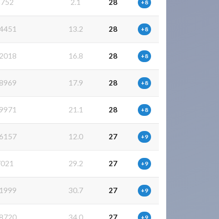
3752
2.1
28
+8
4451
13.2
28
+8
2018
16.8
28
+8
8969
17.9
28
+8
9971
21.1
28
+8
6157
12.0
27
+9
7021
29.2
27
+9
1999
30.7
27
+9
8720
34.0
27
+9