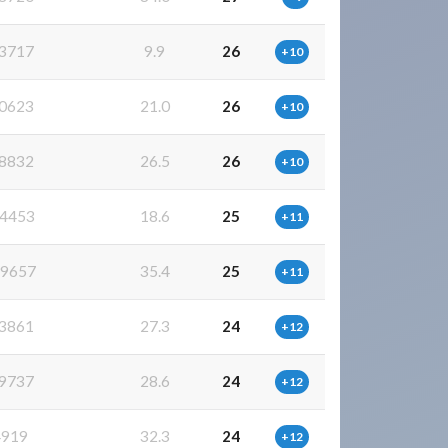
3717
9.9
26
+10
0623
21.0
26
+10
8832
26.5
26
+10
4453
18.6
25
+11
9657
35.4
25
+11
3861
27.3
24
+12
9737
28.6
24
+12
4919
32.3
24
+12