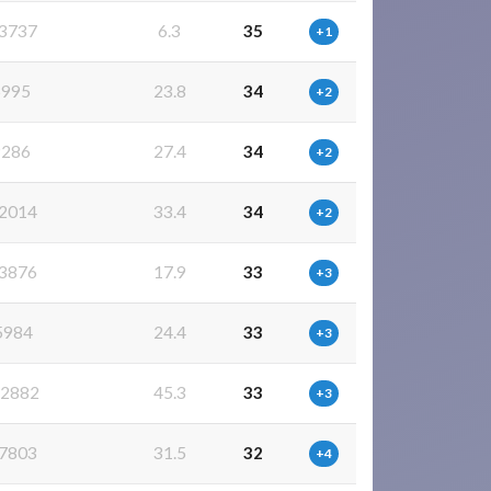
3737
6.3
35
+1
5995
23.8
34
+2
9286
27.4
34
+2
2014
33.4
34
+2
3876
17.9
33
+3
5984
24.4
33
+3
2882
45.3
33
+3
7803
31.5
32
+4