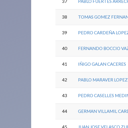
37
PABLO FUERTES ARREC
38
TOMAS GOMEZ FERNA
39
PEDRO CARDEÑA LOPE
40
FERNANDO BOCCIO VA
41
IÑIGO GALAN CACERES
42
PABLO MARAVER LOPEZ
43
PEDRO CASELLES MEDI
44
GERMAN VILLAMIL CA
45
JUAN JOSE VELASCO ZU