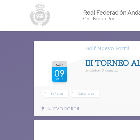
Real Federación Anda
Golf Nuevo Portil
Golf Nuevo Portil
III TORNEO 
sáb
Stableford (Handicap)
09
AGO
Señoras
Caballeros
NUEVO PORTIL