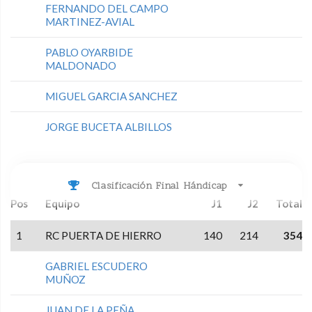
FERNANDO DEL CAMPO
MARTINEZ-AVIAL
PABLO OYARBIDE
MALDONADO
MIGUEL GARCIA SANCHEZ
JORGE BUCETA ALBILLOS
Clasificación Final Hándicap
Pos
Equipo
J1
J2
Total
1
RC PUERTA DE HIERRO
140
214
354
GABRIEL ESCUDERO
MUÑOZ
JUAN DE LA PEÑA