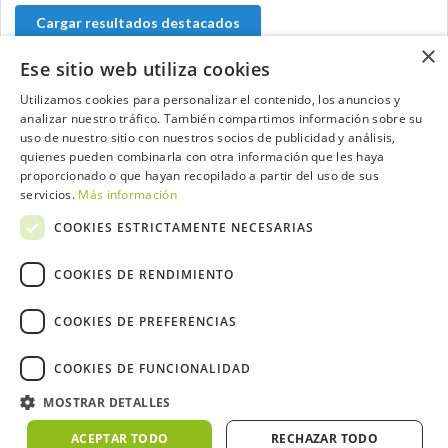
Cargar resultados destacados
×
Ese sitio web utiliza cookies
Utilizamos cookies para personalizar el contenido, los anuncios y
analizar nuestro tráfico. También compartimos información sobre su
Contacta con el equipo de NextCaddy
uso de nuestro sitio con nuestros socios de publicidad y análisis,
quienes pueden combinarla con otra información que les haya
Opina
Contacta
proporcionado o que hayan recopilado a partir del uso de sus
servicios.
Más información
COOKIES ESTRICTAMENTE NECESARIAS
COOKIES DE RENDIMIENTO
Trabaja con nosotros
COOKIES DE PREFERENCIAS
COOKIES DE FUNCIONALIDAD
MOSTRAR DETALLES
2026 ©NextCaddy.
Añade tu Widget NextCaddy
Política de Cookies
Política de Privacidad
ACEPTAR TODO
RECHAZAR TODO
Términos y Condiciones
Meteo ©AEMET
Meteo ©DarkSky