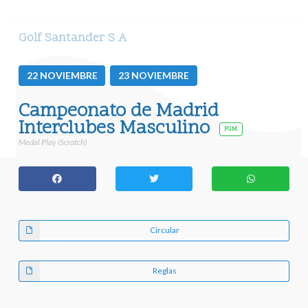
Golf Santander S A
22
NOVIEMBRE
23
NOVIEMBRE
Campeonato de Madrid
Interclubes Masculino
FGM
Medal Play (Scratch)
Circular
Reglas